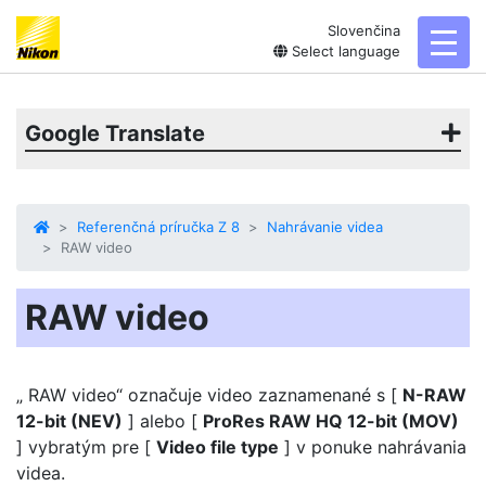
Slovenčina
toggl
Select language
Google Translate
Referenčná príručka Z 8
Nahrávanie videa
RAW video
RAW video
„ RAW video“ označuje video zaznamenané s [
N-RAW
12-bit (NEV)
] alebo [
ProRes RAW HQ 12-bit (MOV)
] vybratým pre [
Video file type
] v ponuke nahrávania
videa.