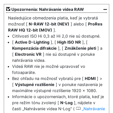
Upozornenia: Nahrávanie videa RAW
Nasledujúce obmedzenia platia, keď je vybratá
možnosť [
N-RAW 12-bit (NEV)
] alebo [
ProRes
RAW HQ 12-bit (MOV)
].
Citlivosti ISO Hi 0,3 až Hi 2,0 nie sú dostupné.
[
Active D-Lighting
], [
High ISO NR
], [
Kompenzácia difrakcie
], [
Zmäkčenie pleti
] a
[
Electronic VR
] nie sú dostupné v ponuke
nahrávania videa.
Videá RAW nie je možné upravovať vo
fotoaparáte.
Bez ohľadu na možnosť vybratú pre [
HDMI
] >
[
Výstupné rozlíšenie
] v ponuke nastavenia je
maximálne výstupné rozlíšenie 1920 × 1080.
Informácie o upozorneniach, ktoré platia, keď je
pre režim tónu zvolený [
N-Log
], nájdete v
0
časti „Nahrávanie videa N-Log“ (
Nahrávanie