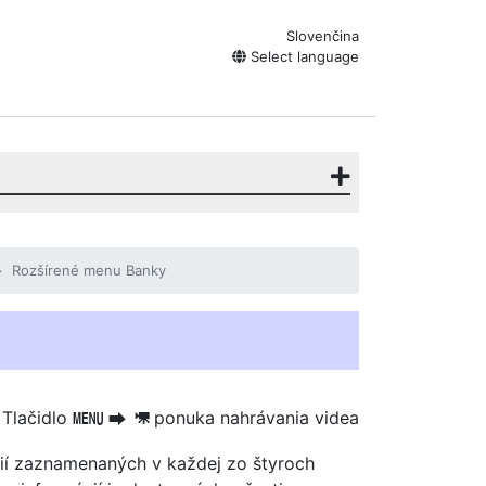
Slovenčina
Select language
Rozšírené menu Banky
Tlačidlo
ponuka nahrávania videa
G
U
1
cií zaznamenaných v každej zo štyroch