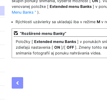
skupín ponuky snímania, vyberte možnosť [
ON
]. V
venovanej položke [
Extended menu Banks
] v pon
Menu Banks
).
Rýchlosti uzávierky sa ukladajú iba v režime
M
v r
“Rozšírené menu Banky”
Položky [
Extended menu Banks
] v ponukách sní
zdieľajú nastavenia [
ON
]/[
OFF
]. Zmeny tohto n
snímania fotografií aj ponuku nahrávania videa.
Previous