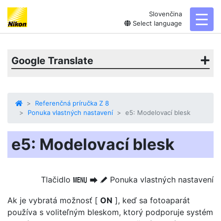
Slovenčina
toggl
Select language
Google Translate
Referenčná príručka Z 8
Ponuka vlastných nastavení
e5: Modelovací blesk
e5: Modelovací blesk
Tlačidlo
Ponuka vlastných nastavení
G
U
A
Ak je vybratá možnosť [
ON
], keď sa fotoaparát
používa s voliteľným bleskom, ktorý podporuje systém