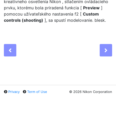
kreatívneho osvetlenia Nikon , stlačením ovládacieho
prvku, ktorému bola priradená funkcia [
Preview
]
pomocou užívateľského nastavenia f2 [
Custom
controls (shooting)
], sa spustí modelovanie. blesk.
Previous
Ne
Privacy
Term of Use
©
2026 Nikon Corporation