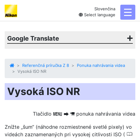
Slovenčina
toggl
Select language
Google Translate
Referenčná príručka Z 8
Ponuka nahrávania videa
Vysoká ISO NR
Vysoká ISO NR
Tlačidlo
ponuka nahrávania videa
G
U
1
Znížte „šum“ (náhodne rozmiestnené svetlé pixely) vo
0
videách zaznamenaných pri vysokej citlivosti ISO (