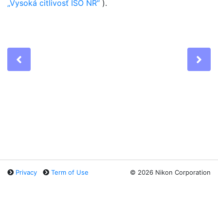
Vysoká citlivosť ISO NR
).
Previous
Ne
Privacy
Term of Use
©
2026 Nikon Corporation