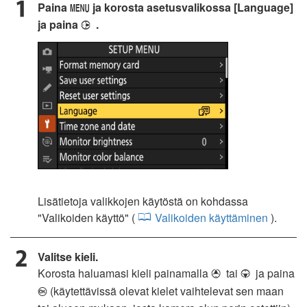
Paina
ja korosta asetusvalikossa [Language]
G
ja paina
.
2
Lisätietoja valikkojen käytöstä on kohdassa
"Valikoiden käyttö" (
Valikoiden käyttäminen
).
Valitse kieli.
Korosta haluamasi kieli painamalla
tai
ja paina
1
3
(käytettävissä olevat kielet vaihtelevat sen maan
J