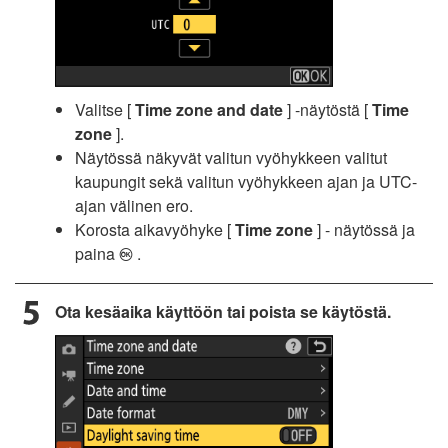
Valitse [
Time zone and date
] -näytöstä [
Time
zone
].
Näytössä näkyvät valitun vyöhykkeen valitut
kaupungit sekä valitun vyöhykkeen ajan ja UTC-
ajan välinen ero.
Korosta aikavyöhyke [
Time zone
] - näytössä ja
paina
.
J
Ota kesäaika käyttöön tai poista se käytöstä.