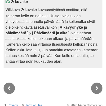
kuvake
1
Vilkkuva
kuvake kuvausnäytössä osoittaa, että
1
kameran kello on nollattu. Uusien valokuvien
yhteydessä tallennettu päivämäärä ja kellonaika eivät
ole oikein; käytä asetusvalikon [
Aikavyöhyke ja
päivämäärä
] > [
Päivämäärä ja aika
] -vaihtoehtoa
asettaaksesi kellon oikeaan aikaan ja päivämäärään.
Kameran kello saa virtansa itsenäisestä kelloparistosta.
Kellon akku latautuu, kun pääakku asetetaan kameraan.
Lataus kestää noin 2 päivää. Kun kello on ladattu, se
antaa virtaa noin kuukauden ajan.
Privacy
Term of Use
©
2026 Nikon Corporation