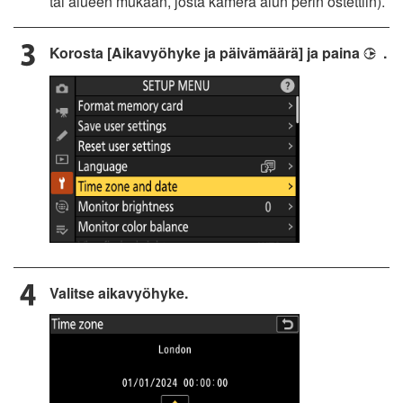
tai alueen mukaan, josta kamera alun perin ostettiin).
Korosta [Aikavyöhyke ja päivämäärä] ja paina
.
2
Valitse aikavyöhyke.