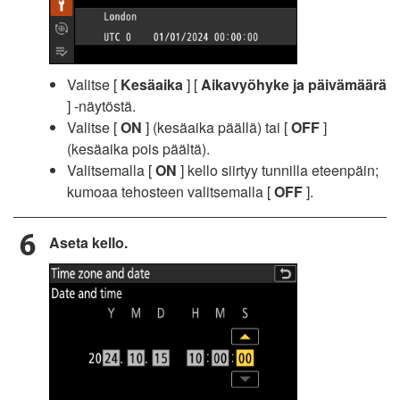
Valitse [
Kesäaika
] [
Aikavyöhyke ja päivämäärä
] -näytöstä.
Valitse [
ON
] (kesäaika päällä) tai [
OFF
]
(kesäaika pois päältä).
Valitsemalla [
ON
] kello siirtyy tunnilla eteenpäin;
kumoaa tehosteen valitsemalla [
OFF
].
Aseta kello.