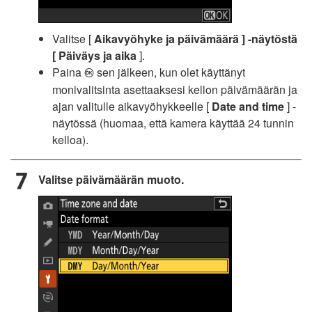
Valitse [
Aikavyöhyke
ja päivämäärä ] -näytöstä
[ Päiväys ja aika
].
Paina
sen jälkeen, kun olet käyttänyt
J
monivalitsinta asettaaksesi kellon päivämäärän ja
ajan valitulle aikavyöhykkeelle [
Date and time
] -
näytössä (huomaa, että kamera käyttää 24 tunnin
kelloa).
Valitse päivämäärän muoto.