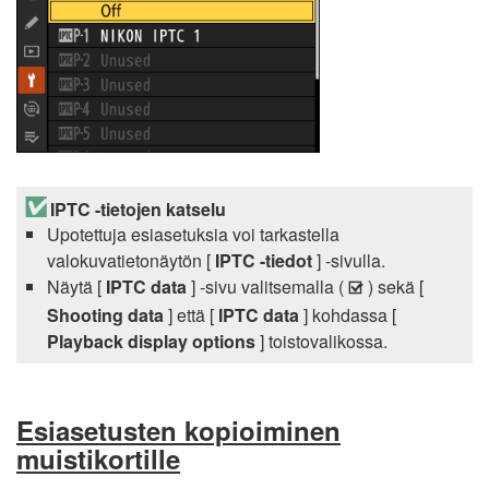
IPTC -tietojen katselu
Upotettuja esiasetuksia voi tarkastella
valokuvatietonäytön [
IPTC -tiedot
] -sivulla.
Näytä [
IPTC data
] -sivu valitsemalla (
) sekä [
M
Shooting data
] että [
IPTC data
] kohdassa [
Playback display options
] toistovalikossa.
Esiasetusten kopioiminen
muistikortille