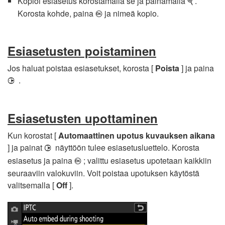
Kopioi esiasetus korostamalla se ja painamalla
.
X
Korosta kohde, paina
ja nimeä kopio.
J
Esiasetusten poistaminen
Jos haluat poistaa esiasetukset, korosta [
Poista
] ja paina
.
2
Esiasetusten upottaminen
Kun korostat [
Automaattinen upotus kuvauksen aikana
] ja painat
näyttöön tulee esiasetusluettelo. Korosta
2
esiasetus ja paina
; valittu esiasetus upotetaan kaikkiin
J
seuraaviin valokuviin. Voit poistaa upotuksen käytöstä
valitsemalla [
Off
].