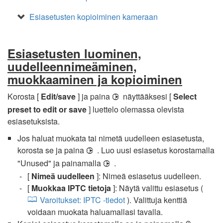
Esiasetusten kopioiminen kameraan
Esiasetusten luominen,
uudelleennimeäminen,
muokkaaminen ja kopioiminen
Korosta [
Edit/save
] ja paina
näyttääksesi [
Select
2
preset to edit or save
] luettelo olemassa olevista
esiasetuksista.
Jos haluat muokata tai nimetä uudelleen esiasetusta,
korosta se ja paina
. Luo uusi esiasetus korostamalla
2
"Unused" ja painamalla
.
2
[
Nimeä uudelleen
]: Nimeä esiasetus uudelleen.
[
Muokkaa IPTC tietoja
]: Näytä valittu esiasetus (
Varoitukset: IPTC -tiedot
). Valittuja kenttiä
voidaan muokata haluamallasi tavalla.