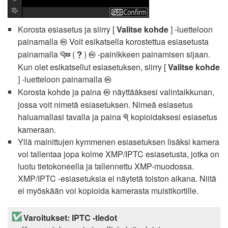
Korosta esiasetus ja siirry [
Valitse kohde
] -luetteloon
painamalla
Voit esikatsella korostettua esiasetusta
J
painamalla
(
)
-painikkeen painamisen sijaan.
W
Q
J
Kun olet esikatsellut esiasetuksen, siirry [
Valitse kohde
] -luetteloon painamalla
J
Korosta kohde ja paina
näyttääksesi valintaikkunan,
J
jossa voit nimetä esiasetuksen. Nimeä esiasetus
haluamallasi tavalla ja paina
kopioidaksesi esiasetus
X
kameraan.
Yllä mainittujen kymmenen esiasetuksen lisäksi kamera
voi tallentaa jopa kolme XMP/IPTC esiasetusta, jotka on
luotu tietokoneella ja tallennettu XMP-muodossa.
XMP/IPTC -esiasetuksia ei näytetä toiston aikana. Niitä
ei myöskään voi kopioida kamerasta muistikortille.
Varoitukset: IPTC -tiedot