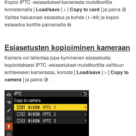
Kopioi IPTC -esiasetukset kamerasta muistikortille
korostamalla [
Load/save
] > [
Copy to card
] ja paina
.
2
Valitse haluamasi esiasetus ja kohde (1–99) ja kopioi
esiasetus kortille painamalla
J
Esiasetusten kopioiminen kameraan
Kamera voi tallentaa jopa kymmenen esiasetusta;
kopioidaksesi IPTC -esiasetukset muistikortilta valittuun
kohteeseen kamerassa, korosta [
Load/save
] > [
Copy to
camera
] ja paina
.
2