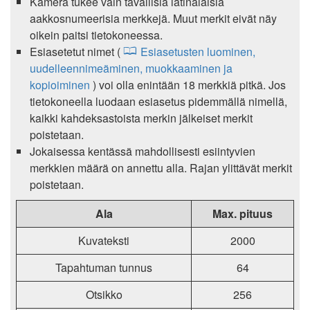
Kamera tukee vain tavallisia latinalaisia
aakkosnumeerisia merkkejä. Muut merkit eivät näy
oikein paitsi tietokoneessa.
Esiasetetut nimet (
Esiasetusten luominen,
uudelleennimeäminen, muokkaaminen ja
kopioiminen
) voi olla enintään 18 merkkiä pitkä. Jos
tietokoneella luodaan esiasetus pidemmällä nimellä,
kaikki kahdeksastoista merkin jälkeiset merkit
poistetaan.
Jokaisessa kentässä mahdollisesti esiintyvien
merkkien määrä on annettu alla. Rajan ylittävät merkit
poistetaan.
Ala
Max. pituus
Kuvateksti
2000
Tapahtuman tunnus
64
Otsikko
256