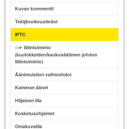
Kuvan kommentti
Tekijänoikeustiedot
IPTC
liitintoiminto
I
(kuulokkeiden/kaukosäätimen johdon
liitintoiminto)
Äänimuistion vaihtoehdot
Kameran äänet
Hiljainen tila
Kosketusohjaimet
Omakuvatila