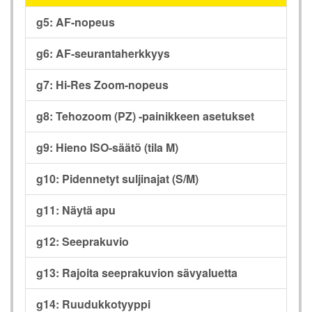
g5: AF-nopeus
g6: AF-seurantaherkkyys
g7: Hi-Res Zoom-nopeus
g8: Tehozoom (PZ) -painikkeen asetukset
g9: Hieno ISO-säätö (tila M)
g10: Pidennetyt suljinajat (S/M)
g11: Näytä apu
g12: Seeprakuvio
g13: Rajoita seeprakuvion sävyaluetta
g14: Ruudukkotyyppi