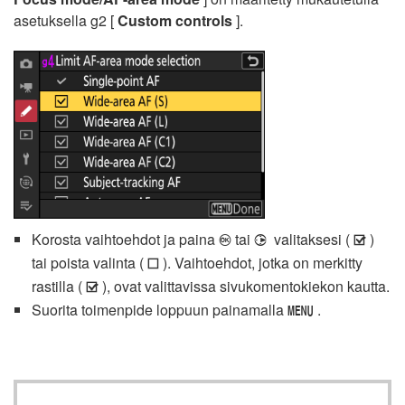
asetuksella g2 [
Custom controls
].
Korosta vaihtoehdot ja paina
tai
valitaksesi (
)
J
2
M
tai poista valinta (
). Vaihtoehdot, jotka on merkitty
U
rastilla (
), ovat valittavissa sivukomentokiekon kautta.
M
Suorita toimenpide loppuun painamalla
.
G