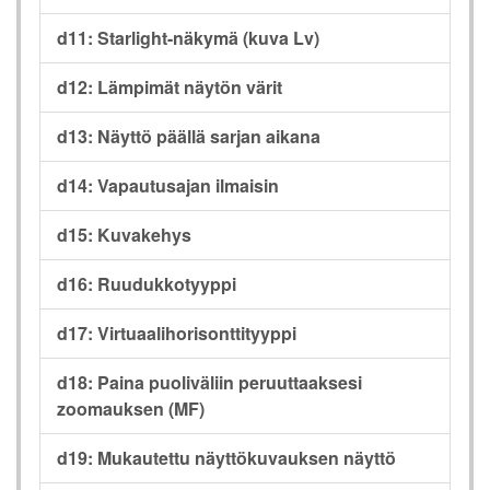
d11: Starlight-näkymä (kuva Lv)
d12: Lämpimät näytön värit
d13: Näyttö päällä sarjan aikana
d14: Vapautusajan ilmaisin
d15: Kuvakehys
d16: Ruudukkotyyppi
d17: Virtuaalihorisonttityyppi
d18: Paina puoliväliin peruuttaaksesi
zoomauksen (MF)
d19: Mukautettu näyttökuvauksen näyttö