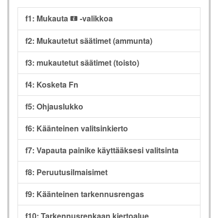
f1: Mukauta
-valikkoa
i
f2: Mukautetut säätimet (ammunta)
f3: mukautetut säätimet (toisto)
f4: Kosketa Fn
f5: Ohjauslukko
f6: Käänteinen valitsinkierto
f7: Vapauta painike käyttääksesi valitsinta
f8: Peruutusilmaisimet
f9: Käänteinen tarkennusrengas
f10: Tarkennusrenkaan kiertoalue