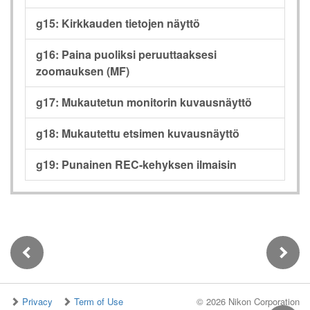
g15: Kirkkauden tietojen näyttö
g16: Paina puoliksi peruuttaaksesi
zoomauksen (MF)
g17: Mukautetun monitorin kuvausnäyttö
g18: Mukautettu etsimen kuvausnäyttö
g19: Punainen REC-kehyksen ilmaisin
Privacy
Term of Use
©
2026 Nikon Corporation