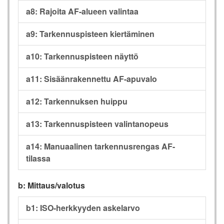
a8: Rajoita AF-alueen valintaa
a9: Tarkennuspisteen kiertäminen
a10: Tarkennuspisteen näyttö
a11: Sisäänrakennettu AF-apuvalo
a12: Tarkennuksen huippu
a13: Tarkennuspisteen valintanopeus
a14: Manuaalinen tarkennusrengas AF-
tilassa
b: Mittaus/valotus
b1: ISO-herkkyyden askelarvo