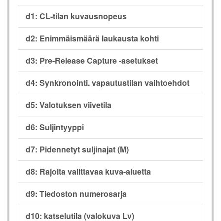
d1: CL-tilan kuvausnopeus
d2: Enimmäismäärä laukausta kohti
d3: Pre-Release Capture -asetukset
d4: Synkronointi. vapautustilan vaihtoehdot
d5: Valotuksen viivetila
d6: Suljintyyppi
d7: Pidennetyt suljinajat (M)
d8: Rajoita valittavaa kuva-aluetta
d9: Tiedoston numerosarja
d10: katselutila (valokuva Lv)