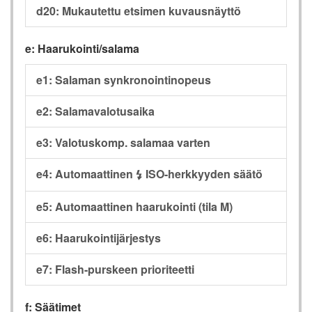
d20: Mukautettu etsimen kuvausnäyttö
e: Haarukointi/salama
e1: Salaman synkronointinopeus
e2: Salamavalotusaika
e3: Valotuskomp. salamaa varten
e4: Automaattinen
ISO-herkkyyden säätö
c
e5: Automaattinen haarukointi (tila M)
e6: Haarukointijärjestys
e7: Flash-purskeen prioriteetti
f: Säätimet