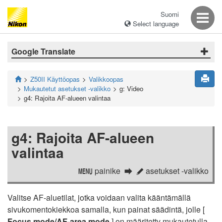
Suomi
Select language
Google Translate
Z50II Käyttöopas
Valikkoopas
Mukautetut asetukset -valikko
g: Video
g4: Rajoita AF-alueen valintaa
g4: Rajoita AF-alueen
valintaa
painike
asetukset -valikko
G
A
Valitse AF-aluetilat, jotka voidaan valita kääntämällä
sivukomentokiekkoa samalla, kun painat säädintä, jolle [
Focus mode/AF-area mode
] on määritetty mukautetulla