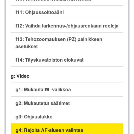
f11: Ohjaussoittoääni
f12: Vaihda tarkennus-/ohjausrenkaan rooleja
f13: Tehozoomauksen (PZ) painikkeen
asetukset
f14: Täyskuvatoiston elokuvat
g: Video
g1: Mukauta
-valikkoa
i
g2: Mukautetut säätimet
g3: Ohjauslukko
g4: Rajoita AF-alueen valintaa