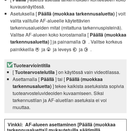
kuvausnäytössä.
Asetuksella [
Päällä (muokkaa tarkennusaluetta)
] voit
valita valitulle AF-alueelle käytettävien
tarkennusalueiden mitat (mitattuna tarkennuspisteinä).
Valitse AF-alueen koko korostamalla [
Päällä (muokkaa
tarkennusaluetta)
] ja painamalla
. Valitse korkeus
2
painikkeilla
ja
ja leveys
ja
.
1
3
4
2
Tuotearviointitila
[
Tuotearvostelutila
] on käytössä vain videotilassa.
Asettamalla [
Päällä
] tai [
Päällä (muokkaa
tarkennusaluetta)
] tekee kaikista asetuksista sopivia
tuotearvosteluvideoiden kuvaamiseen. Siksi
tarkennustilan ja AF-aluetilan asetuksia ei voi
muuttaa.
AF-alueen asettaminen [Päällä (muokkaa
tarkennusaluetta)] mukautetuilla säätimillä