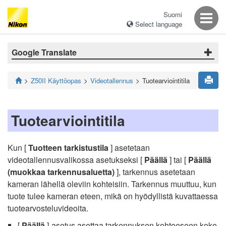
Suomi
Select language
Google Translate
Z50II Käyttöopas
Videotallennus
Tuotearviointitila
Tuotearviointitila
Kun [
Tuotteen tarkistustila
] asetetaan
videotallennusvalikossa asetukseksi [
Päällä
] tai [
Päällä
(muokkaa tarkennusaluetta)
], tarkennus asetetaan
kameran lähellä oleviin kohteisiin. Tarkennus muuttuu, kun
tuote tulee kameran eteen, mikä on hyödyllistä kuvattaessa
tuotearvosteluvideoita.
[
Päällä
]-asetus asettaa tarkennuksen kohteeseen koko