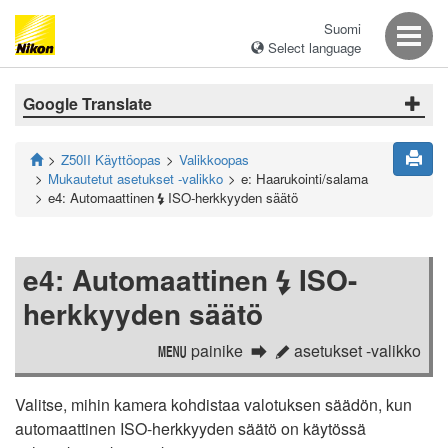
Suomi
Select language
Google Translate
Z50II Käyttöopas
Valikkoopas
Mukautetut asetukset -valikko
e: Haarukointi/salama
e4: Automaattinen
ISO-herkkyyden säätö
c
e4: Automaattinen
ISO-
c
herkkyyden säätö
painike
asetukset -valikko
G
A
Valitse, mihin kamera kohdistaa valotuksen säädön, kun
automaattinen ISO-herkkyyden säätö on käytössä