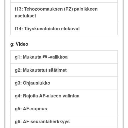
f13: Tehozoomauksen (PZ) painikkeen
asetukset
f14: Täyskuvatoiston elokuvat
g: Video
g1: Mukauta
-valikkoa
i
g2: Mukautetut säätimet
g3: Ohjauslukko
g4: Rajoita AF-alueen valintaa
g5: AF-nopeus
g6: AF-seurantaherkkyys