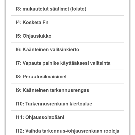
f3: mukautetut säätimet (toisto)
f4: Kosketa Fn
f5: Ohjauslukko
f6: Käänteinen valitsinkierto
f7: Vapauta painike käyttääksesi valitsinta
f8: Peruutusilmaisimet
f9: Käänteinen tarkennusrengas
f10: Tarkennusrenkaan kiertoalue
f11: Ohjaussoittoääni
f12: Vaihda tarkennus-/ohjausrenkaan rooleja