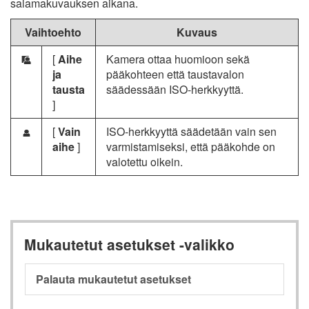
salamakuvauksen aikana.
Vaihtoehto
Kuvaus
[
Aihe
Kamera ottaa huomioon sekä
e
ja
pääkohteen että taustavalon
tausta
säädessään ISO-herkkyyttä.
]
[
Vain
ISO-herkkyyttä säädetään vain sen
f
aihe
]
varmistamiseksi, että pääkohde on
valotettu oikein.
Mukautetut asetukset -valikko
Palauta mukautetut asetukset