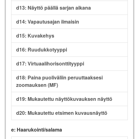
d13: Näyttö päällä sarjan aikana
d14: Vapautusajan ilmaisin
d15: Kuvakehys
d16: Ruudukkotyyppi
d17: Virtuaalihorisonttityyppi
d18: Paina puoliväliin peruuttaaksesi
zoomauksen (MF)
d19: Mukautettu näyttökuvauksen näyttö
d20: Mukautettu etsimen kuvausnäyttö
e: Haarukointi/salama