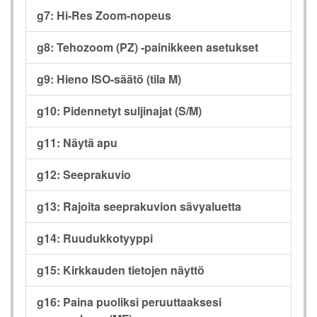
g7: Hi-Res Zoom-nopeus
g8: Tehozoom (PZ) -painikkeen asetukset
g9: Hieno ISO-säätö (tila M)
g10: Pidennetyt suljinajat (S/M)
g11: Näytä apu
g12: Seeprakuvio
g13: Rajoita seeprakuvion sävyaluetta
g14: Ruudukkotyyppi
g15: Kirkkauden tietojen näyttö
g16: Paina puoliksi peruuttaaksesi