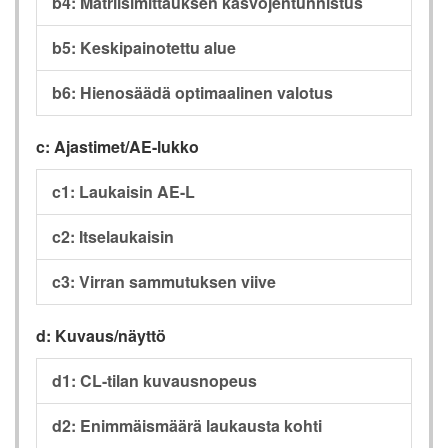
b4: Matriisimittauksen kasvojentunnistus
b5: Keskipainotettu alue
b6: Hienosäädä optimaalinen valotus
c: Ajastimet/AE-lukko
c1: Laukaisin AE-L
c2: Itselaukaisin
c3: Virran sammutuksen viive
d: Kuvaus/näyttö
d1: CL-tilan kuvausnopeus
d2: Enimmäismäärä laukausta kohti