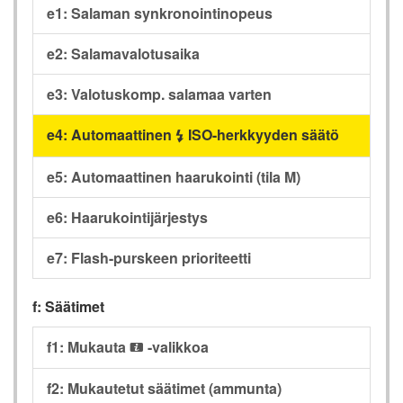
e1: Salaman synkronointinopeus
e2: Salamavalotusaika
e3: Valotuskomp. salamaa varten
e4: Automaattinen
ISO-herkkyyden säätö
c
e5: Automaattinen haarukointi (tila M)
e6: Haarukointijärjestys
e7: Flash-purskeen prioriteetti
f: Säätimet
f1: Mukauta
-valikkoa
i
f2: Mukautetut säätimet (ammunta)