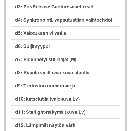
d3: Pre-Release Capture -asetukset
d4: Synkronointi. vapautustilan vaihtoehdot
d5: Valotuksen viivetila
d6: Suljintyyppi
d7: Pidennetyt suljinajat (M)
d8: Rajoita valittavaa kuva-aluetta
d9: Tiedoston numerosarja
d10: katselutila (valokuva Lv)
d11: Starlight-näkymä (kuva Lv)
d12: Lämpimät näytön värit