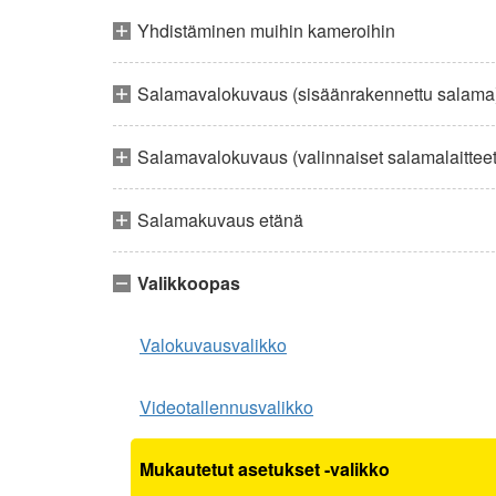
Yhdistäminen muihin kameroihin
Salamavalokuvaus (sisäänrakennettu salama
Salamavalokuvaus (valinnaiset salamalaitteet
Salamakuvaus etänä
Valikkoopas
Valokuvausvalikko
Videotallennusvalikko
Mukautetut asetukset -valikko