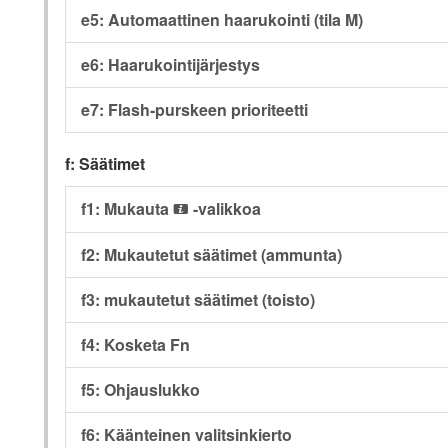
e5: Automaattinen haarukointi (tila M)
e6: Haarukointijärjestys
e7: Flash-purskeen prioriteetti
f: Säätimet
f1: Mukauta
-valikkoa
i
f2: Mukautetut säätimet (ammunta)
f3: mukautetut säätimet (toisto)
f4: Kosketa Fn
f5: Ohjauslukko
f6: Käänteinen valitsinkierto