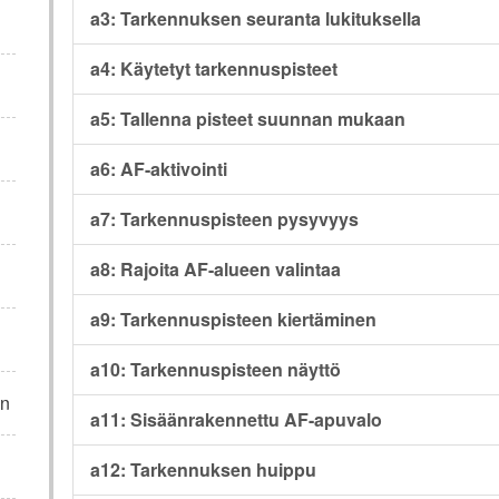
a3: Tarkennuksen seuranta lukituksella
a4: Käytetyt tarkennuspisteet
a5: Tallenna pisteet suunnan mukaan
a6: AF-aktivointi
a7: Tarkennuspisteen pysyvyys
a8: Rajoita AF-alueen valintaa
a9: Tarkennuspisteen kiertäminen
a10: Tarkennuspisteen näyttö
in
a11: Sisäänrakennettu AF-apuvalo
a12: Tarkennuksen huippu