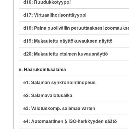
d16: Ruudukkotyyppi
d17: Virtuaalihorisonttityyppi
d18: Paina puoliväliin peruuttaaksesi zoomauks
d19: Mukautettu näyttökuvauksen näyttö
d20: Mukautettu etsimen kuvausnäyttö
e: Haarukointi/salama
e1: Salaman synkronointinopeus
e2: Salamavalotusaika
e3: Valotuskomp. salamaa varten
e4: Automaattinen
ISO-herkkyyden säätö
c