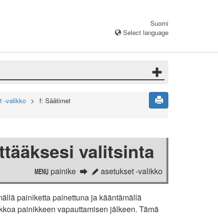
Suomi
Select language
 -valikko
f: Säätimet
ttääksesi valitsinta
painike
asetukset -valikko
G
A
ämällä painiketta painettuna ja kääntämällä
kkoa painikkeen vapauttamisen jälkeen. Tämä