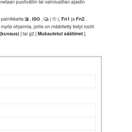
netaan puoliväliin tai valmiustilan ajastin
 painikkeita
,
,
(
),
Fn1
ja
Fn2
.
E
S
c
E
myös ohjaimia, joille on määritetty tietyt roolit
 (kuvaus)
] tai g2 [
Mukautetut säätimet
].