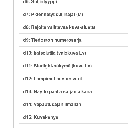
d6: Suljintyyppi
d7: Pidennetyt suljinajat (M)
d8: Rajoita valittavaa kuva-aluetta
d9: Tiedoston numerosarja
d10: katselutila (valokuva Lv)
d11: Starlight-näkymä (kuva Lv)
d12: Lämpimät näytön värit
d13: Näyttö päällä sarjan aikana
d14: Vapautusajan ilmaisin
d15: Kuvakehys