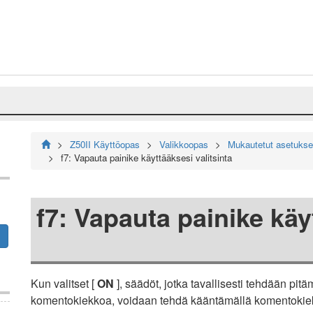
Z50II Käyttöopas
Valikkoopas
Mukautetut asetukset
f7: Vapauta painike käyttääksesi valitsinta
f7: Vapauta painike käy
Kun valitset [
ON
], säädöt, jotka tavallisesti tehdään pit
komentokiekkoa, voidaan tehdä kääntämällä komentokie