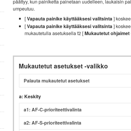
päättyy, kun painiketta painetaan uudelleen, laukaisin pai
umpeutuu.
[
Vapauta painike käyttääksesi valitsinta
] koskee
[
Vapauta painike käyttääksesi valitsinta
] koskee 
mukautetulla asetuksella f2 [
Mukautetut ohjaimet
Mukautetut asetukset -valikko
Palauta mukautetut asetukset
a: Keskity
a1: AF-C-prioriteettivalinta
a2: AF-S-prioriteettivalinta