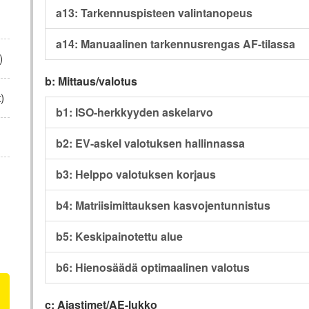
a13: Tarkennuspisteen valintanopeus
a14: Manuaalinen tarkennusrengas AF-tilassa
)
b: Mittaus/valotus
)
b1: ISO-herkkyyden askelarvo
b2: EV-askel valotuksen hallinnassa
b3: Helppo valotuksen korjaus
b4: Matriisimittauksen kasvojentunnistus
b5: Keskipainotettu alue
b6: Hienosäädä optimaalinen valotus
c: Ajastimet/AE-lukko