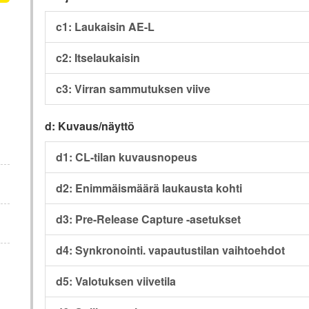
c1: Laukaisin AE-L
c2: Itselaukaisin
c3: Virran sammutuksen viive
d: Kuvaus/näyttö
d1: CL-tilan kuvausnopeus
d2: Enimmäismäärä laukausta kohti
d3: Pre-Release Capture -asetukset
d4: Synkronointi. vapautustilan vaihtoehdot
d5: Valotuksen viivetila