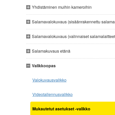
Yhdistäminen muihin kameroihin
Salamavalokuvaus (sisäänrakennettu salama
Salamavalokuvaus (valinnaiset salamalaitteet
Salamakuvaus etänä
Valikkoopas
Valokuvausvalikko
Videotallennusvalikko
Mukautetut asetukset -valikko