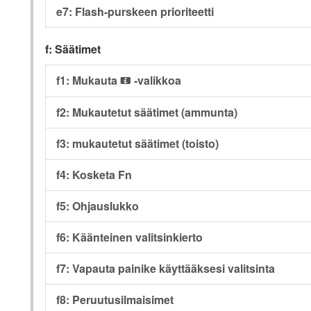
e7: Flash-purskeen prioriteetti
f: Säätimet
f1: Mukauta
-valikkoa
i
f2: Mukautetut säätimet (ammunta)
f3: mukautetut säätimet (toisto)
f4: Kosketa Fn
f5: Ohjauslukko
f6: Käänteinen valitsinkierto
f7: Vapauta painike käyttääksesi valitsinta
f8: Peruutusilmaisimet