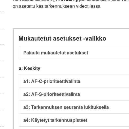
on asetettu käsitarkennukseen videotilassa.
Mukautetut asetukset -valikko
Palauta mukautetut asetukset
a: Keskity
a1: AF-C-prioriteettivalinta
a2: AF-S-prioriteettivalinta
a3: Tarkennuksen seuranta lukituksella
a4: Käytetyt tarkennuspisteet