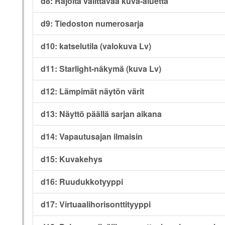
d8: Rajoita valittavaa kuva-aluetta
d9: Tiedoston numerosarja
d10: katselutila (valokuva Lv)
d11: Starlight-näkymä (kuva Lv)
d12: Lämpimät näytön värit
d13: Näyttö päällä sarjan aikana
d14: Vapautusajan ilmaisin
d15: Kuvakehys
d16: Ruudukkotyyppi
d17: Virtuaalihorisonttityyppi