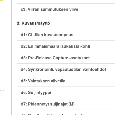
c3: Virran sammutuksen viive
d: Kuvaus/näyttö
d1: CL-tilan kuvausnopeus
d2: Enimmäismäärä laukausta kohti
d3: Pre-Release Capture -asetukset
d4: Synkronointi. vapautustilan vaihtoehdot
d5: Valotuksen viivetila
d6: Suljintyyppi
d7: Pidennetyt suljinajat (M)