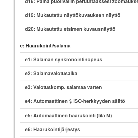
d18: Paina puoliväliin peruuttaaksesi zoomauks
d19: Mukautettu näyttökuvauksen näyttö
d20: Mukautettu etsimen kuvausnäyttö
e: Haarukointi/salama
e1: Salaman synkronointinopeus
e2: Salamavalotusaika
e3: Valotuskomp. salamaa varten
e4: Automaattinen
ISO-herkkyyden säätö
c
e5: Automaattinen haarukointi (tila M)
e6: Haarukointijärjestys