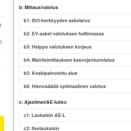
b: Mittaus/valotus
b1: ISO-herkkyyden askelarvo
)
b2: EV-askel valotuksen hallinnassa
)
b3: Helppo valotuksen korjaus
b4: Matriisimittauksen kasvojentunnistus
b5: Keskipainotettu alue
b6: Hienosäädä optimaalinen valotus
c: Ajastimet/AE-lukko
c1: Laukaisin AE-L
c2: Itselaukaisin