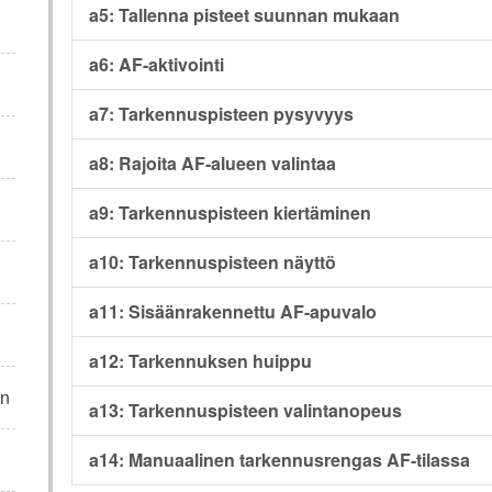
a5: Tallenna pisteet suunnan mukaan
a6: AF-aktivointi
a7: Tarkennuspisteen pysyvyys
a8: Rajoita AF-alueen valintaa
a9: Tarkennuspisteen kiertäminen
a10: Tarkennuspisteen näyttö
a11: Sisäänrakennettu AF-apuvalo
a12: Tarkennuksen huippu
in
a13: Tarkennuspisteen valintanopeus
a14: Manuaalinen tarkennusrengas AF-tilassa