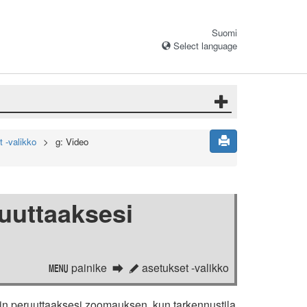
Suomi
Select language
 -valikko
g: Video
ruuttaaksesi
painike
asetukset -valikko
G
A
liin peruuttaaksesi zoomauksen, kun tarkennustila