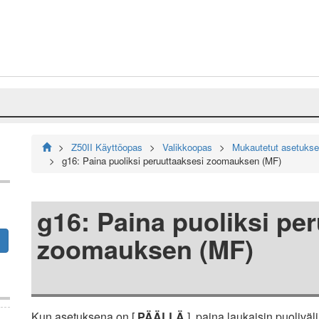
Z50II Käyttöopas
Valikkoopas
Mukautetut asetukset
g16: Paina puoliksi peruuttaaksesi zoomauksen (MF)
g16: Paina puoliksi pe
zoomauksen (MF)
Kun asetuksena on [
PÄÄLLÄ
], paina laukaisin puolivä