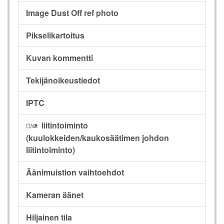
Image Dust Off ref photo
Pikselikartoitus
Kuvan kommentti
Tekijänoikeustiedot
IPTC
liitintoiminto
I
(kuulokkeiden/kaukosäätimen johdon
liitintoiminto)
Äänimuistion vaihtoehdot
Kameran äänet
Hiljainen tila