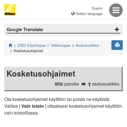
Suomi
Select language
Google Translate
Z50II Käyttöopas
Valikkoopas
Asetusvalikko
Kosketusohjaimet
Kosketusohjaimet
painike
asetusvalikko
G
B
Ota kosketusohjaimet käyttöön tai poista ne käytöstä.
Valitse [
Vain toisto
] ottaaksesi kosketusohjaimet käyttöön
vain toistotilassa.