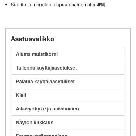
Suorita toimenpide loppuun painamalla
.
G
Asetusvalikko
Alusta muistikortti
Tallenna käyttäjäasetukset
Palauta käyttäjäasetukset
Kieli
Aikavyöhyke ja päivämäärä
Näytön kirkkaus
Seuraa väritasapainoa