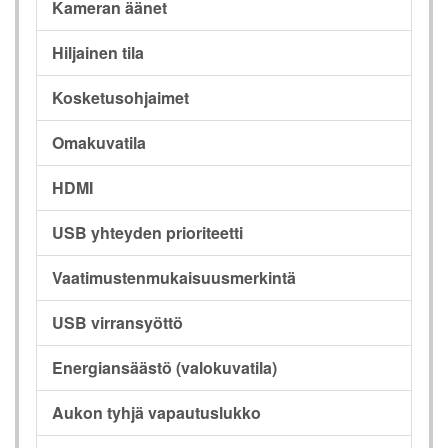
Kameran äänet
Hiljainen tila
Kosketusohjaimet
Omakuvatila
HDMI
USB yhteyden prioriteetti
Vaatimustenmukaisuusmerkintä
USB virransyöttö
Energiansäästö (valokuvatila)
Aukon tyhjä vapautuslukko