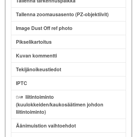
Tallenna tarkennuspaikka
Tallenna zoomausasento (PZ-objektiivit)
Image Dust Off ref photo
Pikselikartoitus
Kuvan kommentti
Tekijänoikeustiedot
IPTC
liitintoiminto
I
(kuulokkeiden/kaukosäätimen johdon
liitintoiminto)
Äänimuistion vaihtoehdot