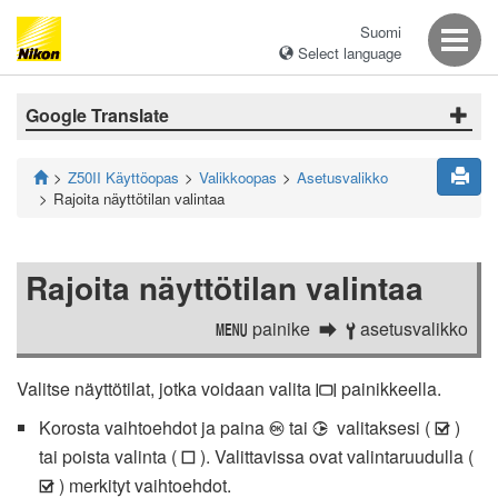
Suomi
Select language
Google Translate
Z50II Käyttöopas
Valikkoopas
Asetusvalikko
Rajoita näyttötilan valintaa
Rajoita näyttötilan valintaa
painike
asetusvalikko
G
B
Valitse näyttötilat, jotka voidaan valita
painikkeella.
M
Korosta vaihtoehdot ja paina
tai
valitaksesi (
)
J
2
M
tai poista valinta (
). Valittavissa ovat valintaruudulla (
U
) merkityt vaihtoehdot.
M