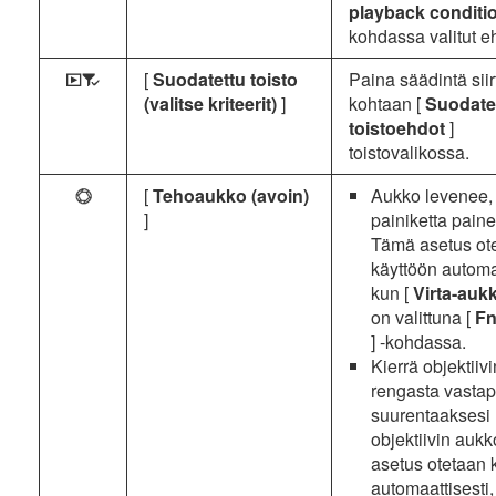
playback condit
kohdassa valitut e
[
Suodatettu toisto
Paina säädintä sii
Z
(valitse kriteerit)
]
kohtaan [
Suodate
toistoehdot
]
toistovalikossa.
[
Tehoaukko (avoin)
Aukko levenee,
t
]
painiketta paine
Tämä asetus ot
käyttöön automaa
kun [
Virta-aukk
on valittuna [
Fn
] -kohdassa.
Kierrä objektiiv
rengasta vasta
suurentaaksesi
objektiivin auk
asetus otetaan 
automaattisesti,