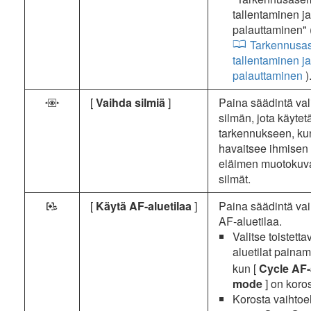
tallentaminen ja
palauttaminen" 
Tarkennusa
tallentaminen ja
palauttaminen
)
[
Vaihda silmiä
]
Paina säädintä val
O
silmän, jota käytet
tarkennukseen, k
havaitsee ihmisen 
eläimen muotokuv
silmät.
[
Käytä AF-aluetilaa
]
Paina säädintä va
l
AF-aluetilaa.
Valitse toistetta
aluetilat paina
kun [
Cycle AF-
mode
] on koro
Korosta vaihtoe