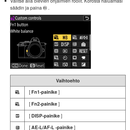
Valitse alla olevien ohjaimien roolit. Korosta haluamasi
säädin ja paina
.
J
Vaihtoehto
[
Fn1-painike
]
w
[
Fn2-painike
]
y
[
DISP-painike
]
H
[
AE-L/AF-L -painike
]
j