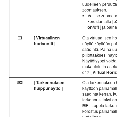
uudelleen peruutt
zoomauksen.
Valitse zoomau
korostamalla [
on/off
] ja pain
[
Virtuaalinen
Ota virtuaalisen ho
P
horisontti
]
näyttö käyttöön pa
säädintä. Paina u
piilottaaksesi näyt
Näyttötyyppi voida
mukautetulla asetu
d17 [
Virtual Hori
[
Tarkennuksen
Ota tarkennuksen 
W
huippunäyttö
]
käyttöön painamal
säädintä kerran, k
tarkennustilaksi on 
MF
. Lopeta tarke
korostus painamal
uudelleen.