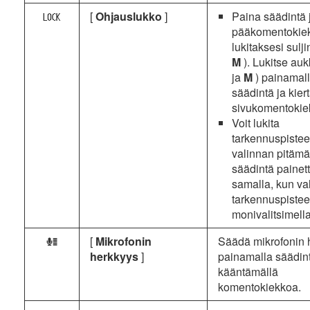
[
Ohjauslukko
]
Paina säädintä j
a
pääkomentokie
lukitaksesi sulji
M
). Lukitse auk
ja
M
) painamal
säädintä ja kier
sivukomentokie
Voit lukita
tarkennuspiste
valinnan pitämä
säädintä painet
samalla, kun val
tarkennuspiste
monivalitsimella
[
Mikrofonin
Säädä mikrofonin 
H
herkkyys
]
painamalla säädint
kääntämällä
komentokiekkoa.