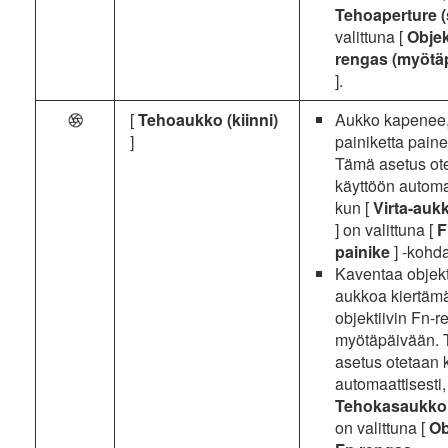
Tehoaperture (
valittuna [
Objek
rengas (myötä
].
[
Tehoaukko (kiinni)
Aukko kapenee,
q
]
painiketta paine
Tämä asetus ot
käyttöön automaa
kun [
Virta-auk
] on valittuna [
F
painike
] -kohd
Kaventaa objekt
aukkoa kiertämä
objektiivin Fn-r
myötäpäivään.
asetus otetaan 
automaattisesti,
Tehokasaukko 
on valittuna [
Ob