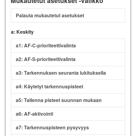
Mukautetut asetukset -valikko
Palauta mukautetut asetukset
a: Keskity
a1: AF-C-prioriteettivalinta
a2: AF-S-prioriteettivalinta
a3: Tarkennuksen seuranta lukituksella
a4: Käytetyt tarkennuspisteet
a5: Tallenna pisteet suunnan mukaan
a6: AF-aktivointi
a7: Tarkennuspisteen pysyvyys