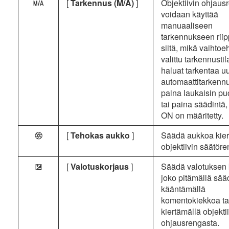
[
Tarkennus (M/A)
]
Objektiivin ohjaus
X
voidaan käyttää
manuaaliseen
tarkennukseen rii
siitä, mikä vaihtoe
valittu tarkennustil
haluat tarkentaa u
automaattitarkennu
paina laukaisin puo
tai paina säädintä,
ON on määritetty.
[
Tehokas aukko
]
Säädä aukkoa kier
q
objektiivin säätöre
[
Valotuskorjaus
]
Säädä valotuksen 
E
joko pitämällä sääd
kääntämällä
komentokiekkoa ta
kiertämällä objekti
ohjausrengasta.