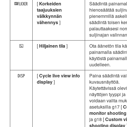
[
Korkeiden
Säädintä painamall
X
taajuuksien
hienosäätää suljin
välkkynnän
pienemmillä askeli
vähennys
]
säädintä toisen ke
palauttaaksesi no
suljinajan valinnan
[
Hiljainen tila
]
Ota äänetön tila k
L
painamalla säädint
käytöstä painamal
uudelleen.
[
Cycle live view info
Paina säädintä va
V
display
]
kuvausnäyttöä.
Käytettävissä olev
näyttöjen tyyppi ja 
voidaan valita muk
asetuksilla g17 [
C
monitor shooting
ja g18 [
Custom vi
shooting display