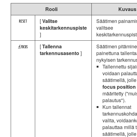
Rooli
Kuvaus
[
Valitse
Säätimen painami
K
keskitarkennuspiste
valitsee
]
keskitarkennuspis
[
Tallenna
Säätimen pitämin
4
tarkennusasento
]
painettuna tallenta
nykyisen tarkennu
Tallennettu sijai
voidaan palautt
säätimellä, jolle
focus position
määritetty ("mui
palautus").
Kun tallennat
tarkennuskohdan
valita, voidaank
palauttaa millä
säätimellä, jolle