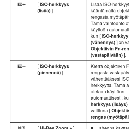
[
ISO-herkkyys
Lisää ISO-herkkyyt
d
(lisää)
]
kääntämällä objekt
rengasta myötäpäi
Tämä vaihtoehto o
käyttöön automaatti
kun [
ISO-herkkyy
(vähennys)
] on va
Objektiivin Fn-re
(vastapäivään)
].
[
ISO-herkkyys
Kierrä objektiivin 
e
(pienennä)
]
rengasta vastapäi
vähentääksesi ISO
herkkyyttä. Tämä 
otetaan käyttöön
automaattisesti, ku
herkkyys (lisäys)
valittuna [
Objektii
rengas (myötäpä
[
Hi-Res Zoom +
]
Lähennä käyttäm
o