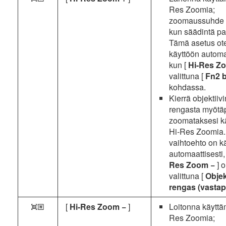
Res Zoomia;
zoomaussuhde 
kun säädintä pa
Tämä asetus ot
käyttöön automaa
kun [
Hi-Res Z
valittuna [
Fn2 
kohdassa.
Kierrä objektiiv
rengasta myötä
zoomataksesi k
Hi-Res Zoomia
vaihtoehto on k
automaattisesti,
Res Zoom −
] 
valittuna [
Objek
rengas (vasta
[
Hi-Res Zoom −
]
Loitonna käyttä
p
Res Zoomia;