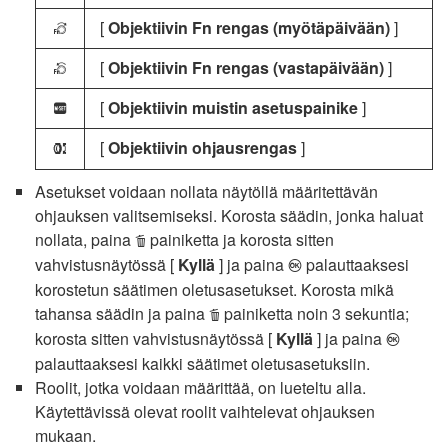
[
Objektiivin Fn rengas (myötäpäivään)
]
L
[
Objektiivin Fn rengas (vastapäivään)
]
M
[
Objektiivin muistin asetuspainike
]
N
[
Objektiivin ohjausrengas
]
l
Asetukset voidaan nollata näytöllä määritettävän
ohjauksen valitsemiseksi. Korosta säädin, jonka haluat
nollata, paina
painiketta ja korosta sitten
O
vahvistusnäytössä [
Kyllä
] ja paina
palauttaaksesi
J
korostetun säätimen oletusasetukset. Korosta mikä
tahansa säädin ja paina
painiketta noin 3 sekuntia;
O
korosta sitten vahvistusnäytössä [
Kyllä
] ja paina
J
palauttaaksesi kaikki säätimet oletusasetuksiin.
Roolit, jotka voidaan määrittää, on lueteltu alla.
Käytettävissä olevat roolit vaihtelevat ohjauksen
mukaan.