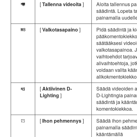
[
Tallenna videoita
]
Aloita tallennus p
1
säädintä. Lopeta t
painamalla uudell
[
Valkotasapaino
]
Pidä säädintä ja ki
m
pääkomentokiekk
säätääksesi video
valkotasapainoa. J
vaihtoehdot tarjoa
alivaihtoehtoja, jot
voidaan valita kää
alikokmentokiekko
[
Aktiivinen D-
Säädä videoiden ak
y
Lighting
]
D-Lightingia pain
säädintä ja kääntä
komentokiekkoa.
[
Ihon pehmennys
]
Säädä ihon pehme
W
painamalla säädint
kääntämällä