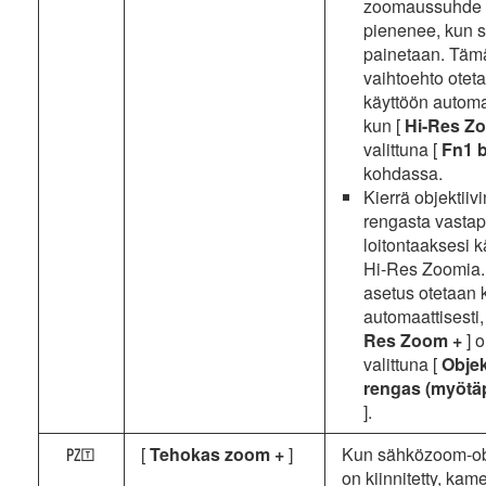
zoomaussuhde
pienenee, kun 
painetaan. Täm
vaihtoehto otet
käyttöön automaa
kun [
Hi-Res Z
valittuna [
Fn1 
kohdassa.
Kierrä objektiiv
rengasta vasta
loitontaaksesi k
Hi-Res Zoomia
asetus otetaan 
automaattisesti,
Res Zoom +
] 
valittuna [
Objek
rengas (myötä
].
[
Tehokas zoom +
]
Kun sähközoom-obj
a
on kiinnitetty, kam