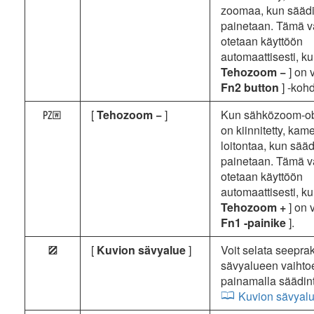
zoomaa, kun säädi
painetaan. Tämä v
otetaan käyttöön
automaattisesti, ku
Tehozoom −
] on 
Fn2 button
] -koh
[
Tehozoom −
]
Kun sähközoom-obj
b
on kiinnitetty, kam
loitontaa, kun sääd
painetaan. Tämä v
otetaan käyttöön
automaattisesti, ku
Tehozoom +
] on 
Fn1 -painike
].
[
Kuvion sävyalue
]
Voit selata seepra
9
sävyalueen vaihto
painamalla säädint
Kuvion sävyal