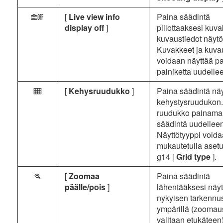
[
Live view info
Paina säädintä
i
display off
]
piilottaaksesi kuva
kuvaustiedot näytö
Kuvakkeet ja kuva
voidaan näyttää p
painiketta uudelle
[
Kehysruudukko
]
Paina säädintä nä
b
kehystysruudukon. 
ruudukko painama
säädintä uudelleen
Näyttötyyppi voida
mukautetulla asetu
g14 [
Grid type
].
[
Zoomaa
Paina säädintä
p
päälle/pois
]
lähentääksesi näyt
nykyisen tarkennu
ympärillä (zooma
valitaan etukäteen