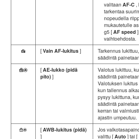
valitaan
AF-C
,
tarkentaa suuri
nopeudella riip
mukautetulle as
g5 [
AF speed
vaihtoehdosta.
[
Vain AF-lukitus
]
Tarkennus lukittuu
F
säädintä painetaan
[
AE-lukko (pidä
Valotus lukittuu, k
E
pito)
]
säädintä painetaan
Valotuksen lukitus 
kun tallennus alka
pysyy lukittuna, k
säädintä painetaan
kerran tai valmiust
ajastin umpeutuu.
[
AWB-lukitus (pidä)
Jos valkotasapain
h
]
valittu [
Auto
] tai [