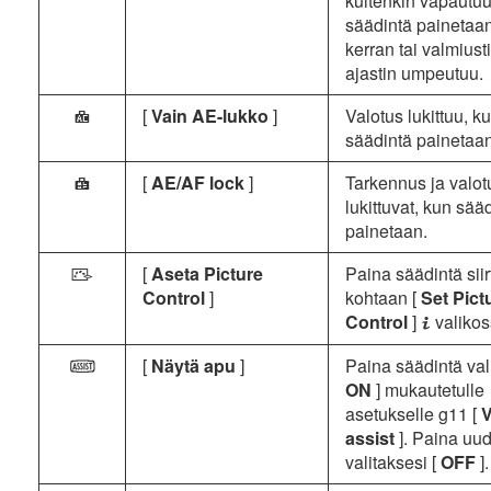
kuitenkin vapautuu
säädintä painetaan
kerran tai valmiust
ajastin umpeutuu.
[
Vain AE-lukko
]
Valotus lukittuu, k
C
säädintä painetaan
[
AE/AF lock
]
Tarkennus ja valot
B
lukittuvat, kun sää
painetaan.
[
Aseta Picture
Paina säädintä sii
h
Control
]
kohtaan [
Set Pict
Control
]
valikos
i
[
Näytä apu
]
Paina säädintä vali
m
ON
] mukautetulle
asetukselle g11 [
V
assist
]. Paina uu
valitaksesi [
OFF
].