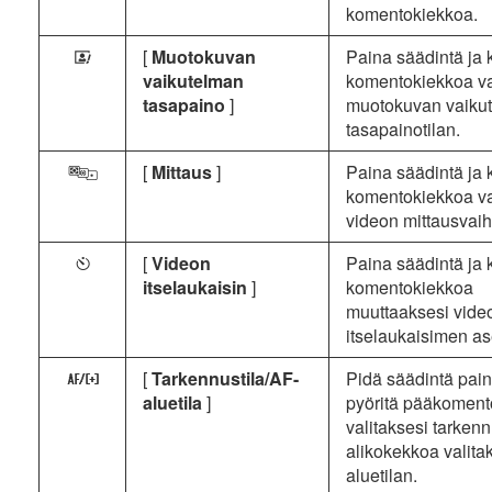
komentokiekkoa.
[
Muotokuvan
Paina säädintä ja k
X
vaikutelman
komentokiekkoa va
tasapaino
]
muotokuvan vaiku
tasapainotilan.
[
Mittaus
]
Paina säädintä ja k
w
komentokiekkoa va
videon mittausvai
[
Videon
Paina säädintä ja k
E
itselaukaisin
]
komentokiekkoa
muuttaaksesi vide
itselaukaisimen as
[
Tarkennustila/AF-
Pidä säädintä pain
z
aluetila
]
pyöritä pääkoment
valitaksesi tarkenn
alikokekkoa valita
aluetilan.