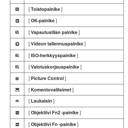
[
Toistopainike
]
I
[
OK-painike
]
k
[
Vapautustilan painike
]
G
[
Videon tallennuspainike
]
z
[
ISO-herkkyyspainike
]
K
[
Valotuskorjauspainike
]
J
[
Picture Control
]
x
[
Komentovalitsimet
]
y
[
Laukaisin
]
G
[
Objektiivi Fn2 -painike
]
3
[
Objektiivi Fn -painike
]
S