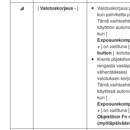
[
Valotuskorjaus -
]
Valotuskorjaus 
h
kun painiketta 
Tämä vaihtoeht
käyttöön automaa
kun [
Exposurekomp
+
] on valittuna 
button
] -kohda
Kierrä objektiiv
rengasta vasta
vähentääksesi
valotuksen korj
Tämä vaihtoeht
käytössä automa
kun [
Exposurekomp
+
] on valittuna [
Objektiivin Fn
(myötäpäivään