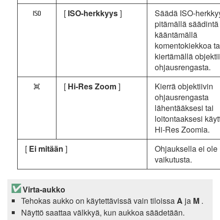
[
ISO-herkkyys
]
Säädä ISO-herkkyy
9
pitämällä säädintä 
kääntämällä
komentokiekkoa ta
kiertämällä objekti
ohjausrengasta.
[
Hi-Res Zoom
]
Kierrä objektiivin
n
ohjausrengasta
lähentääksesi tai
loitontaaksesi käy
Hi-Res Zoomia.
[
Ei mitään
]
Ohjauksella ei ole
vaikutusta.
Virta-aukko
Tehokas aukko on käytettävissä vain tiloissa
A
ja
M
.
Näyttö saattaa välkkyä, kun aukkoa säädetään.