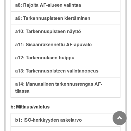
a8: Rajoita AF-alueen valintaa
a9: Tarkennuspisteen kiertäminen
a10: Tarkennuspisteen näyttö
a11: Sisäänrakennettu AF-apuvalo
a12: Tarkennuksen huippu
a13: Tarkennuspisteen valintanopeus
a14: Manuaalinen tarkennusrengas AF-
tilassa
b: Mittaus/valotus
b1: ISO-herkkyyden askelarvo