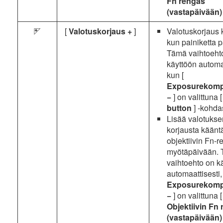
Fn rengas
(vastapäivään
[
Valotuskorjaus +
]
Valotuskorjaus 
i
kun painiketta 
Tämä vaihtoeht
käyttöön automaa
kun [
Exposurekomp
−
] on valittuna 
button
] -kohda
Lisää valotukse
korjausta käänt
objektiivin Fn-r
myötäpäivään.
vaihtoehto on k
automaattisesti,
Exposurekomp
−
] on valittuna [
Objektiivin Fn
(vastapäivään