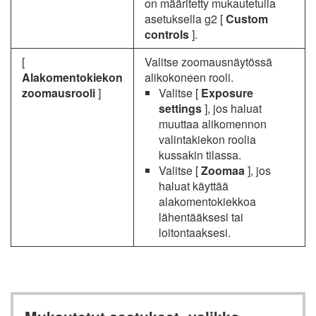
on määritetty mukautetulla
asetuksella g2 [
Custom
controls
].
[
Valitse zoomausnäytössä
Alakomentokiekon
alikokoneen rooli.
zoomausrooli
]
Valitse [
Exposure
settings
], jos haluat
muuttaa alikomennon
valintakiekon roolia
kussakin tilassa.
Valitse [
Zoomaa
], jos
haluat käyttää
alakomentokiekkoa
lähentääksesi tai
loitontaaksesi.