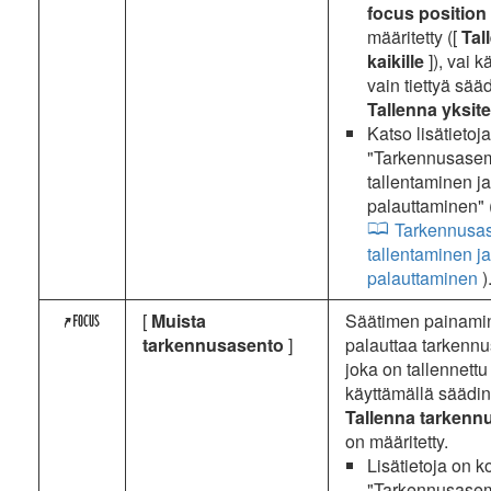
focus position
määritetty ([
Tal
kaikille
]), vai 
vain tiettyä sääd
Tallenna yksit
Katso lisätietoj
"Tarkennusase
tallentaminen ja
palauttaminen" 
Tarkennusa
tallentaminen ja
palauttaminen
)
[
Muista
Säätimen painami
3
tarkennusasento
]
palauttaa tarkenn
joka on tallennettu
käyttämällä säädintä
Tallenna tarkenn
on määritetty.
Lisätietoja on 
"Tarkennusase