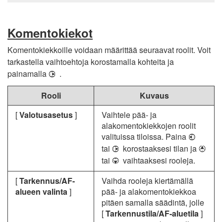
Komentokiekot
Komentokiekkoille voidaan määrittää seuraavat roolit. Voit
tarkastella vaihtoehtoja korostamalla kohteita ja
painamalla
.
2
Rooli
Kuvaus
[
Valotusasetus
]
Vaihtele pää- ja
alakomentokiekkojen roolit
valituissa tiloissa. Paina
4
tai
korostaaksesi tilan ja
2
1
tai
vaihtaaksesi rooleja.
3
[
Tarkennus/AF-
Vaihda rooleja kiertämällä
alueen valinta
]
pää- ja alakomentokiekkoa
pitäen samalla säädintä, jolle
[
Tarkennustila/AF-aluetila
]