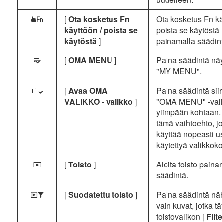
[
Ota kosketus Fn
Ota kosketus Fn kä
W
käyttöön / poista se
poista se käytöstä
käytöstä
]
painamalla säädin
[
OMA MENU
]
Paina säädintä nä
O
"MY MENU".
[
Avaa OMA
Paina säädintä sii
3
VALIKKO - valikko
]
"OMA MENU" -val
ylimpään kohtaan. 
tämä vaihtoehto, j
käyttää nopeasti u
käytettyä valikkok
[
Toisto
]
Aloita toisto paina
K
säädintä.
[
Suodatettu toisto
]
Paina säädintä nä
Y
vain kuvat, jotka tä
toistovalikon [
Filt