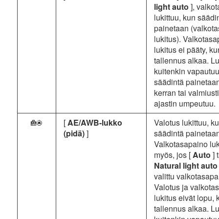
light auto
], valko
lukittuu, kun säädi
painetaan (valkot
lukitus). Valkotas
lukitus ei pääty, ku
tallennus alkaa. Lu
kuitenkin vapautuu
säädintä painetaan
kerran tai valmiust
ajastin umpeutuu.
[
AE/AWB-lukko
Valotus lukittuu, k
R
(pidä)
]
säädintä painetaan
Valkotasapaino luk
myös, jos [
Auto
] 
Natural light aut
valittu valkotasapa
Valotus ja valkota
lukitus eivät lopu,
tallennus alkaa. Lu