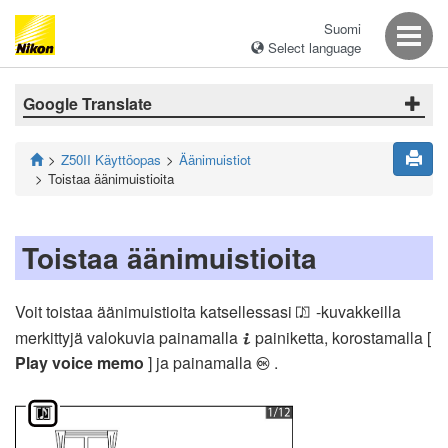
Suomi
Select language
Google Translate
Z50II Käyttöopas
Äänimuistiot
Toistaa äänimuistioita
Toistaa äänimuistioita
Voit toistaa äänimuistioita katsellessasi
-kuvakkeilla
o
merkittyjä valokuvia painamalla
painiketta, korostamalla [
i
Play voice memo
] ja painamalla
.
J