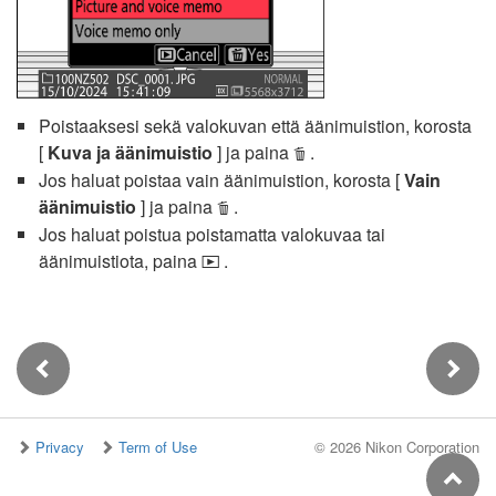
Poistaaksesi sekä valokuvan että äänimuistion, korosta
[
Kuva ja äänimuistio
] ja paina
.
O
Jos haluat poistaa vain äänimuistion, korosta [
Vain
äänimuistio
] ja paina
.
O
Jos haluat poistua poistamatta valokuvaa tai
äänimuistiota, paina
.
K
Privacy
Term of Use
©
2026 Nikon Corporation