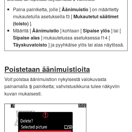
Paina painiketta, jolle [
Äänimuistio
] on määritetty
mukautetulla asetuksella f3 [
Mukautetut säätimet
(toisto)
].
Määritä [
Äänimuistio
] kohtaan [
Sipaise ylös
] tai [
Sipaise alas
] mukautetussa asetuksessa f14 [
Täyskuvatoisto
] ja pyyhkäise ylös tai alas näytössä.
Poistetaan äänimuistioita
Voit poistaa äänimuistion nykyisestä valokuvasta
painamalla
painiketta; vahvistusikkuna tulee näkyviin
O
kuvan mukaisesti.