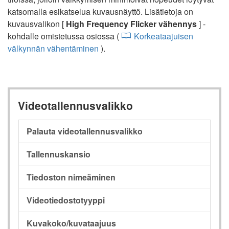
katsomalla esikatselua kuvausnäyttö. Lisätietoja on
kuvausvalikon [
High Frequency Flicker vähennys
] -
kohdalle omistetussa osiossa (
Korkeataajuisen
välkynnän vähentäminen
).
Videotallennusvalikko
Palauta videotallennusvalikko
Tallennuskansio
Tiedoston nimeäminen
Videotiedostotyyppi
Kuvakoko/kuvataajuus