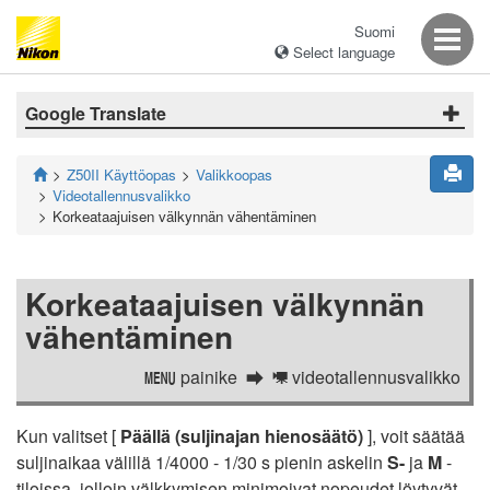
Suomi
Select language
Google Translate
Z50II Käyttöopas
Valikkoopas
Videotallennusvalikko
Korkeataajuisen välkynnän vähentäminen
Korkeataajuisen välkynnän
vähentäminen
painike
videotallennusvalikko
G
1
Kun valitset [
Päällä (suljinajan hienosäätö)
], voit säätää
suljinaikaa välillä 1/4000 - 1/30 s pienin askelin
S-
ja
M
-
tiloissa, jolloin välkkymisen minimoivat nopeudet löytyvät