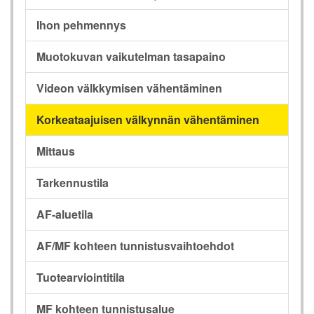
Ihon pehmennys
Muotokuvan vaikutelman tasapaino
Videon välkkymisen vähentäminen
Korkeataajuisen välkynnän vähentäminen
Mittaus
Tarkennustila
AF-aluetila
AF/MF kohteen tunnistusvaihtoehdot
Tuotearviointitila
MF kohteen tunnistusalue