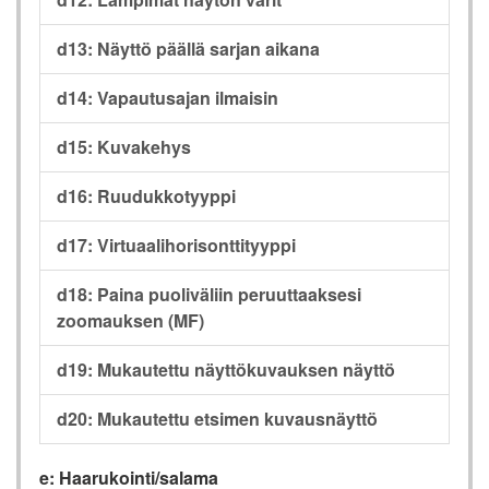
d13: Näyttö päällä sarjan aikana
d14: Vapautusajan ilmaisin
d15: Kuvakehys
d16: Ruudukkotyyppi
d17: Virtuaalihorisonttityyppi
d18: Paina puoliväliin peruuttaaksesi
zoomauksen (MF)
d19: Mukautettu näyttökuvauksen näyttö
d20: Mukautettu etsimen kuvausnäyttö
e: Haarukointi/salama