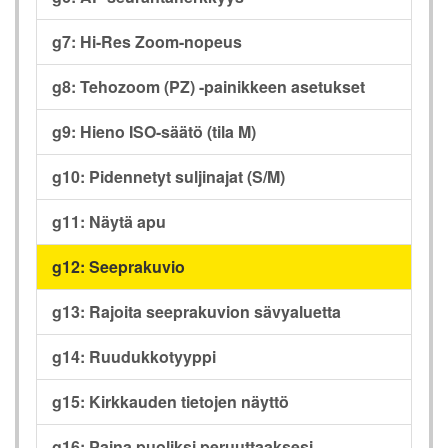
g7: Hi-Res Zoom-nopeus
g8: Tehozoom (PZ) -painikkeen asetukset
g9: Hieno ISO-säätö (tila M)
g10: Pidennetyt suljinajat (S/M)
g11: Näytä apu
g12: Seeprakuvio
g13: Rajoita seeprakuvion sävyaluetta
g14: Ruudukkotyyppi
g15: Kirkkauden tietojen näyttö
g16: Paina puoliksi peruuttaaksesi