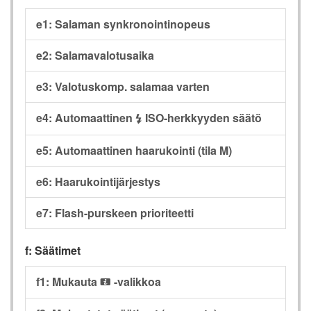
e1: Salaman synkronointinopeus
e2: Salamavalotusaika
e3: Valotuskomp. salamaa varten
e4: Automaattinen
ISO-herkkyyden säätö
c
e5: Automaattinen haarukointi (tila M)
e6: Haarukointijärjestys
e7: Flash-purskeen prioriteetti
f: Säätimet
f1: Mukauta
-valikkoa
i