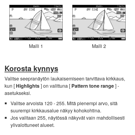
Malli 1
Malli 2
Korosta kynnys
Valitse seepranäytön laukaisemiseen tarvittava kirkkaus,
kun [
Highlights
] on valittuna [
Pattern tone range
] -
asetukseksi.
Valitse arvoista 120 - 255. Mitä pienempi arvo, sitä
suurempi kirkkausalue näkyy kohokohtina.
Jos valitaan 255, näytössä näkyvät vain mahdollisesti
ylivalottuneet alueet.