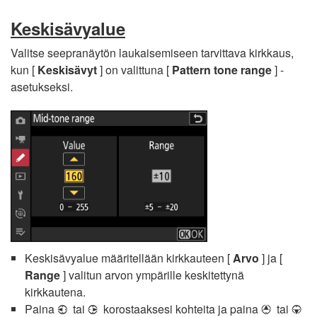
Keskisävyalue
Valitse seepranäytön laukaisemiseen tarvittava kirkkaus,
kun [
Keskisävyt
] on valittuna [
Pattern tone range
] -
asetukseksi.
Keskisävyalue määritellään kirkkauteen [
Arvo
] ja [
Range
] valitun arvon ympärille keskitettynä
kirkkautena.
Paina
tai
korostaaksesi kohteita ja paina
tai
4
2
1
3