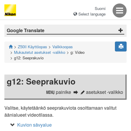
Suomi
Select language
Google Translate
Z50II Käyttöopas
Valikkoopas
Mukautetut asetukset -valikko
g: Video
g12: Seeprakuvio
g12: Seeprakuvio
painike
asetukset -valikko
G
A
Valitse, käytetäänkö seeprakuviota osoittamaan valitut
äänialueet videotilassa.
Kuvion sävyalue