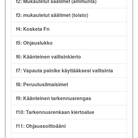
f2: Mukautetut säätimet (ammunta)
f3: mukautetut säätimet (toisto)
f4: Kosketa Fn
f5: Ohjauslukko
f6: Käänteinen valitsinkierto
f7: Vapauta painike käyttääksesi valitsinta
f8: Peruutusilmaisimet
f9: Käänteinen tarkennusrengas
f10: Tarkennusrenkaan kiertoalue
f11: Ohjaussoittoääni