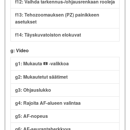
f12: Vaihda tarkennus-/ohjausrenkaan rooleja
f13: Tehozoomauksen (PZ) painikkeen
asetukset
f14: Täyskuvatoiston elokuvat
g: Video
g1: Mukauta
-valikkoa
i
g2: Mukautetut säätimet
g3: Ohjauslukko
g4: Rajoita AF-alueen valintaa
g5: AF-nopeus
g6: AF-seurantaherkkyys