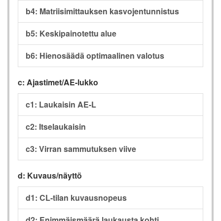
b4: Matriisimittauksen kasvojentunnistus
b5: Keskipainotettu alue
b6: Hienosäädä optimaalinen valotus
c: Ajastimet/AE-lukko
c1: Laukaisin AE-L
c2: Itselaukaisin
c3: Virran sammutuksen viive
d: Kuvaus/näyttö
d1: CL-tilan kuvausnopeus
d2: Enimmäismäärä laukausta kohti