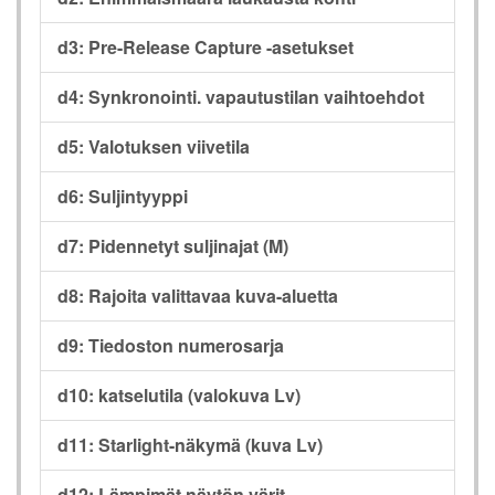
d3: Pre-Release Capture -asetukset
d4: Synkronointi. vapautustilan vaihtoehdot
d5: Valotuksen viivetila
d6: Suljintyyppi
d7: Pidennetyt suljinajat (M)
d8: Rajoita valittavaa kuva-aluetta
d9: Tiedoston numerosarja
d10: katselutila (valokuva Lv)
d11: Starlight-näkymä (kuva Lv)
d12: Lämpimät näytön värit