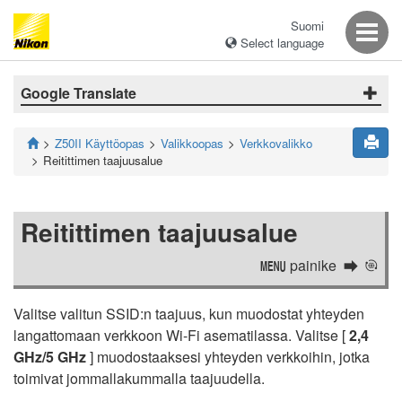
Suomi
Select language
Google Translate
Z50II Käyttöopas
Valikkoopas
Verkkovalikko
Reitittimen taajuusalue
Reitittimen taajuusalue
painike
G
a
Valitse valitun SSID:n taajuus, kun muodostat yhteyden
langattomaan verkkoon Wi-Fi asematilassa. Valitse [
2,4
GHz/5 GHz
] muodostaaksesi yhteyden verkkoihin, jotka
toimivat jommallakummalla taajuudella.