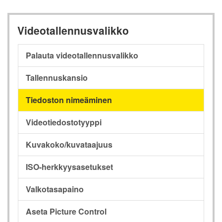
Videotallennusvalikko
Palauta videotallennusvalikko
Tallennuskansio
Tiedoston nimeäminen
Videotiedostotyyppi
Kuvakoko/kuvataajuus
ISO-herkkyysasetukset
Valkotasapaino
Aseta Picture Control