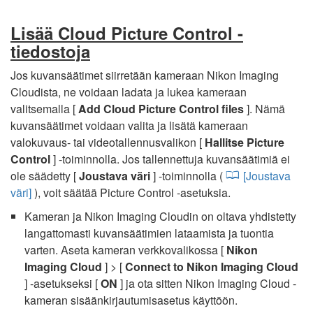
Lisää Cloud Picture Control -
tiedostoja
Jos kuvansäätimet siirretään kameraan Nikon Imaging
Cloudista, ne voidaan ladata ja lukea kameraan
valitsemalla [
Add Cloud Picture Control files
]. Nämä
kuvansäätimet voidaan valita ja lisätä kameraan
valokuvaus- tai videotallennusvalikon [
Hallitse Picture
Control
] -toiminnolla. Jos tallennettuja kuvansäätimiä ei
ole säädetty [
Joustava väri
] -toiminnolla (
[Joustava
väri]
), voit säätää Picture Control -asetuksia.
Kameran ja Nikon Imaging Cloudin on oltava yhdistetty
langattomasti kuvansäätimien lataamista ja tuontia
varten. Aseta kameran verkkovalikossa [
Nikon
Imaging Cloud
] > [
Connect to Nikon Imaging Cloud
] -asetukseksi [
ON
] ja ota sitten Nikon Imaging Cloud -
kameran sisäänkirjautumisasetus käyttöön.