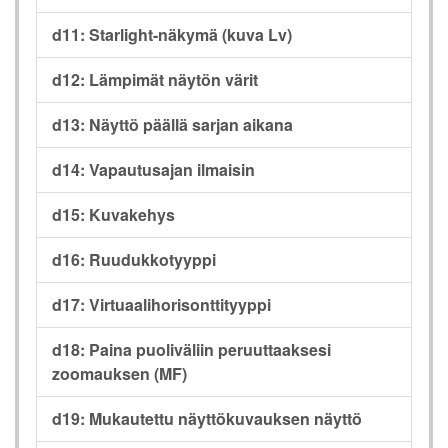
d11: Starlight-näkymä (kuva Lv)
d12: Lämpimät näytön värit
d13: Näyttö päällä sarjan aikana
d14: Vapautusajan ilmaisin
d15: Kuvakehys
d16: Ruudukkotyyppi
d17: Virtuaalihorisonttityyppi
d18: Paina puoliväliin peruuttaaksesi
zoomauksen (MF)
d19: Mukautettu näyttökuvauksen näyttö