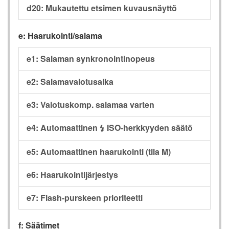
d20: Mukautettu etsimen kuvausnäyttö
e: Haarukointi/salama
e1: Salaman synkronointinopeus
e2: Salamavalotusaika
e3: Valotuskomp. salamaa varten
e4: Automaattinen
ISO-herkkyyden säätö
c
e5: Automaattinen haarukointi (tila M)
e6: Haarukointijärjestys
e7: Flash-purskeen prioriteetti
f: Säätimet