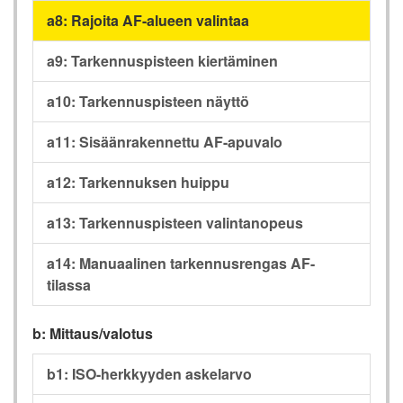
a8: Rajoita AF-alueen valintaa
a9: Tarkennuspisteen kiertäminen
a10: Tarkennuspisteen näyttö
a11: Sisäänrakennettu AF-apuvalo
a12: Tarkennuksen huippu
a13: Tarkennuspisteen valintanopeus
a14: Manuaalinen tarkennusrengas AF-
tilassa
b: Mittaus/valotus
b1: ISO-herkkyyden askelarvo