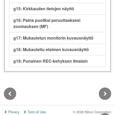
g15: Kirkkauden tietojen näyttö
g16: Paina puoliksi peruuttaaksesi
zoomauksen (MF)
g17: Mukautetun monitorin kuvausnäyttö
g18: Mukautettu etsimen kuvausnäyttö
g19: Punainen REC-kehyksen ilmaisin
Privacy
Term of Use
©
2026 Nikon Corporation