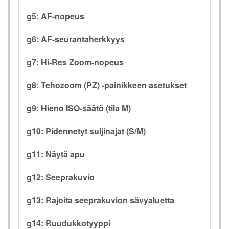
g5: AF-nopeus
g6: AF-seurantaherkkyys
g7: Hi-Res Zoom-nopeus
g8: Tehozoom (PZ) -painikkeen asetukset
g9: Hieno ISO-säätö (tila M)
g10: Pidennetyt suljinajat (S/M)
g11: Näytä apu
g12: Seeprakuvio
g13: Rajoita seeprakuvion sävyaluetta
g14: Ruudukkotyyppi