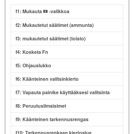
f1: Mukauta
-valikkoa
i
f2: Mukautetut säätimet (ammunta)
f3: mukautetut säätimet (toisto)
f4: Kosketa Fn
f5: Ohjauslukko
f6: Käänteinen valitsinkierto
f7: Vapauta painike käyttääksesi valitsinta
f8: Peruutusilmaisimet
f9: Käänteinen tarkennusrengas
f10: Tarkennusrenkaan kiertoalue