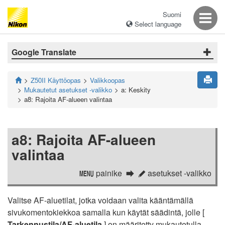
Suomi
Select language
Google Translate
Z50II Käyttöopas
Valikkoopas
Mukautetut asetukset -valikko
a: Keskity
a8: Rajoita AF-alueen valintaa
a8: Rajoita AF-alueen
valintaa
painike
asetukset -valikko
G
A
Valitse AF-aluetilat, jotka voidaan valita kääntämällä
sivukomentokiekkoa samalla kun käytät säädintä, jolle [
Tarkennustila/AF-aluetila
] on määritetty mukautetulla