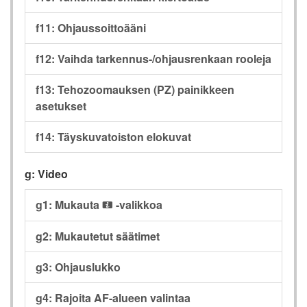
f11: Ohjaussoittoääni
f12: Vaihda tarkennus-/ohjausrenkaan rooleja
f13: Tehozoomauksen (PZ) painikkeen
asetukset
f14: Täyskuvatoiston elokuvat
g: Video
g1: Mukauta
-valikkoa
i
g2: Mukautetut säätimet
g3: Ohjauslukko
g4: Rajoita AF-alueen valintaa