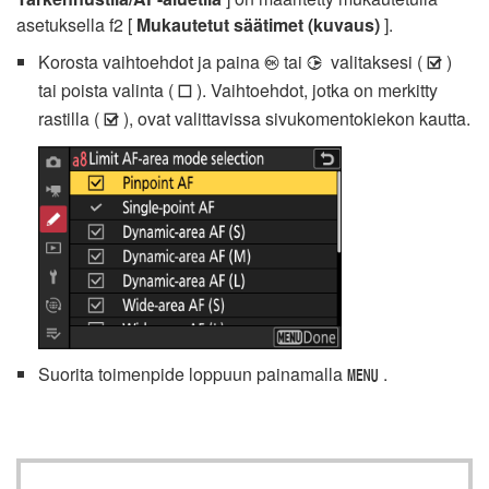
asetuksella f2 [
Mukautetut säätimet (kuvaus)
].
Korosta vaihtoehdot ja paina
tai
valitaksesi (
)
J
2
M
tai poista valinta (
). Vaihtoehdot, jotka on merkitty
U
rastilla (
), ovat valittavissa sivukomentokiekon kautta.
M
Suorita toimenpide loppuun painamalla
.
G