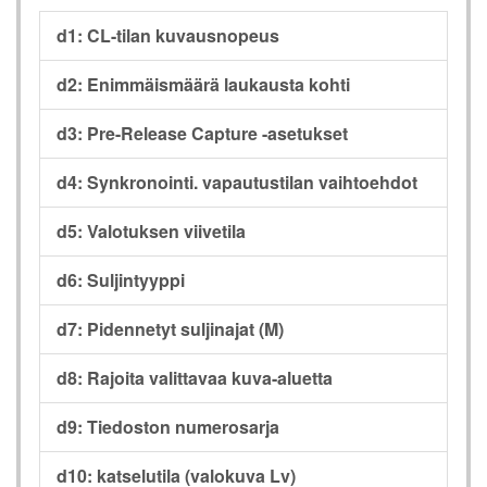
d1: CL-tilan kuvausnopeus
d2: Enimmäismäärä laukausta kohti
d3: Pre-Release Capture -asetukset
d4: Synkronointi. vapautustilan vaihtoehdot
d5: Valotuksen viivetila
d6: Suljintyyppi
d7: Pidennetyt suljinajat (M)
d8: Rajoita valittavaa kuva-aluetta
d9: Tiedoston numerosarja
d10: katselutila (valokuva Lv)