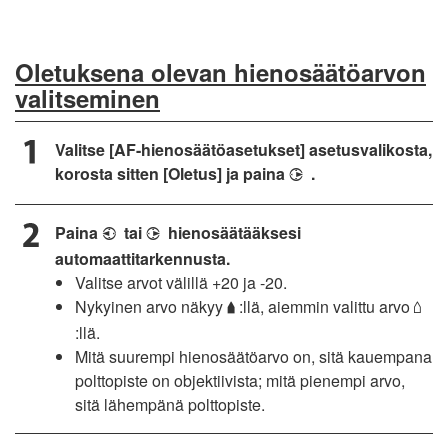
Oletuksena olevan hienosäätöarvon
valitseminen
Valitse [AF-hienosäätöasetukset] asetusvalikosta,
korosta sitten [Oletus] ja paina
.
2
Paina
tai
hienosäätääksesi
4
2
automaattitarkennusta.
Valitse arvot välillä +20 ja -20.
Nykyinen arvo näkyy
:llä, aiemmin valittu arvo
s
g
:llä.
Mitä suurempi hienosäätöarvo on, sitä kauempana
polttopiste on objektiivista; mitä pienempi arvo,
sitä lähempänä polttopiste.