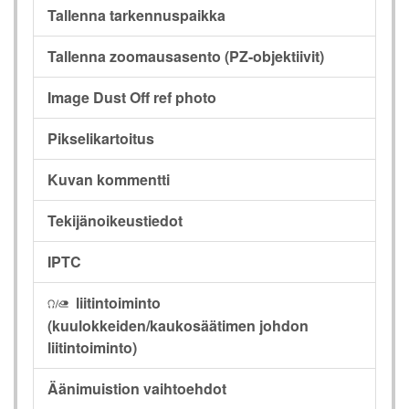
Tallenna tarkennuspaikka
Tallenna zoomausasento (PZ-objektiivit)
Image Dust Off ref photo
Pikselikartoitus
Kuvan kommentti
Tekijänoikeustiedot
IPTC
liitintoiminto
I
(kuulokkeiden/kaukosäätimen johdon
liitintoiminto)
Äänimuistion vaihtoehdot