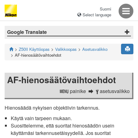
Suomi
Select language
Google Translate
Z50II Käyttöopas
Valikkoopas
Asetusvalikko
AF-hienosäätövaihtoehdot
AF-hienosäätövaihtoehdot
painike
asetusvalikko
G
B
Hienosäädä nykyisen objektiivin tarkennus.
Käytä vain tarpeen mukaan.
Suosittelemme, että suoritat hienosäädön usein
käyttämäsi tarkennusetäisyydellä. Jos suoritat