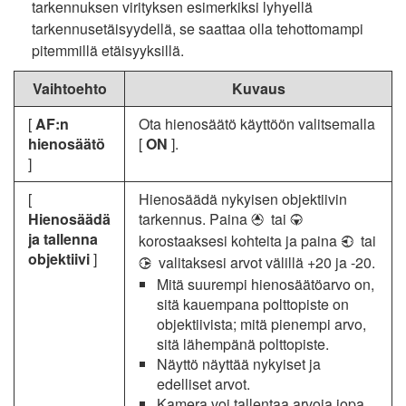
tarkennuksen virityksen esimerkiksi lyhyellä
tarkennusetäisyydellä, se saattaa olla tehottomampi
pitemmillä etäisyyksillä.
Vaihtoehto
Kuvaus
[
AF:n
Ota hienosäätö käyttöön valitsemalla
hienosäätö
[
ON
].
]
[
Hienosäädä nykyisen objektiivin
Hienosäädä
tarkennus. Paina
tai
1
3
ja tallenna
korostaaksesi kohteita ja paina
tai
4
objektiivi
]
valitaksesi arvot välillä +20 ja -20.
2
Mitä suurempi hienosäätöarvo on,
sitä kauempana polttopiste on
objektiivista; mitä pienempi arvo,
sitä lähempänä polttopiste.
Näyttö näyttää nykyiset ja
edelliset arvot.
Kamera voi tallentaa arvoja jopa