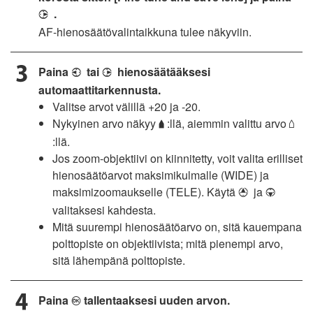
.
2
AF-hienosäätövalintaikkuna tulee näkyviin.
Paina
tai
hienosäätääksesi
4
2
automaattitarkennusta.
Valitse arvot välillä +20 ja -20.
Nykyinen arvo näkyy
:llä, aiemmin valittu arvo
s
g
:llä.
Jos zoom-objektiivi on kiinnitetty, voit valita erilliset
hienosäätöarvot maksimikulmalle (WIDE) ja
maksimizoomaukselle (TELE). Käytä
ja
1
3
valitaksesi kahdesta.
Mitä suurempi hienosäätöarvo on, sitä kauempana
polttopiste on objektiivista; mitä pienempi arvo,
sitä lähempänä polttopiste.
Paina
tallentaaksesi uuden arvon.
J