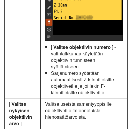
[
Valitse objektiivin numero
] -
valintaikkunaa käytetään
objektiivin tunnisteen
syöttämiseen.
Sarjanumero syötetään
automaattisesti Z-kiinnitteisille
objektiiveille ja joillekin F-
kiinnitteisille objektiiveille.
[
Valitse
Valitse useista samantyyppisille
nykyisen
objektiiveille tallennetuista
objektiivin
hienosäätöarvoista.
arvo
]