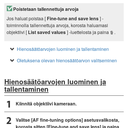
Poistetaan tallennettuja arvoja
Jos haluat poistaa [
Fine-tune and save lens
] -
toiminnolla tallennettuja arvoja, korosta haluamasi
objektiivi [
List saved values
] -luettelosta ja paina
.
O
Hienosäätöarvojen luominen ja tallentaminen
Oletuksena olevan hienosäätöarvon valitseminen
Hienosäätöarvojen luominen ja
tallentaminen
Kiinnitä objektiivi kameraan.
Valitse [AF fine-tuning options] asetusvalikosta,
korosta sitten [Fine-tune and save lens] ja paina