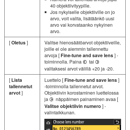
40 objektiivityypille.
Jos nykyiselle objektiiville on jo
arvo, voit valita, lisätäänkö uusi
arvo vai korvataanko nykyinen
arvo.
[
Oletus
]
Valitse hienosäätöarvot objektiiveille,
joille ei ole aiemmin tallennettu
arvoja [
Fine-tune and save lens
] -
toiminnolla. Paina
tai
4
2
valitaksesi arvot välillä +20 ja -20.
[
Lista
Luettelo [
Fine-tune and save lens
]
tallennetut
-toiminnolla tallennetut arvot.
arvot
]
Objektiivin korostaminen luettelossa
ja
näppäimen painaminen avaa [
2
Valitse objektiivin numero
] -
valintaikkunan.