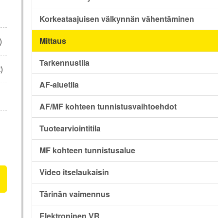
Korkeataajuisen välkynnän vähentäminen
Mittaus
)
Tarkennustila
)
AF-aluetila
AF/MF kohteen tunnistusvaihtoehdot
Tuotearviointitila
MF kohteen tunnistusalue
Video itselaukaisin
Tärinän vaimennus
Elektroninen VR