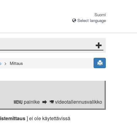
Suomi
Select language
o
Mittaus
painike
videotallennusvalikko
G
1
istemittaus
] ei ole käytettävissä