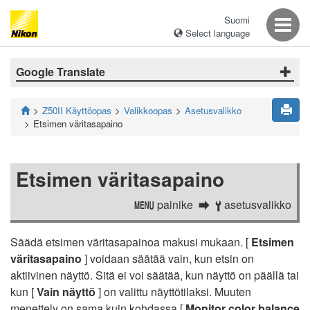
Suomi
Select language
Google Translate
Z50II Käyttöopas
Valikkoopas
Asetusvalikko
Etsimen väritasapaino
Etsimen väritasapaino
painike
asetusvalikko
G
B
Säädä etsimen väritasapainoa makusi mukaan. [
Etsimen
väritasapaino
] voidaan säätää vain, kun etsin on
aktiivinen näyttö. Sitä ei voi säätää, kun näyttö on päällä tai
kun [
Vain näyttö
] on valittu näyttötilaksi. Muuten
menettely on sama kuin kohdassa [
Monitor color balance