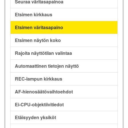
Seuraa väritasapainoa
Etsimen kirkkaus
Etsimen väritasapaino
Etsimen näytön koko
Rajoita näyttötilan valintaa
Automaattinen tietojen näyttö
REC-lampun kirkkaus
AF-hienosäätövaihtoehdot
Ei-CPU-objektiivitiedot
Etäisyyden yksiköt