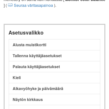
] (
Seuraa väritasapainoa
).
Asetusvalikko
Alusta muistikortti
Tallenna käyttäjäasetukset
Palauta käyttäjäasetukset
Kieli
Aikavyöhyke ja päivämäärä
Näytön kirkkaus