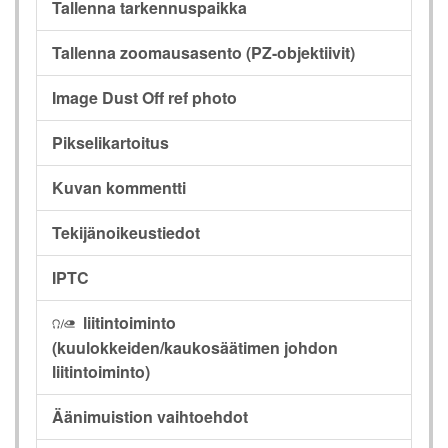
Tallenna tarkennuspaikka
Tallenna zoomausasento (PZ-objektiivit)
Image Dust Off ref photo
Pikselikartoitus
Kuvan kommentti
Tekijänoikeustiedot
IPTC
liitintoiminto
I
(kuulokkeiden/kaukosäätimen johdon
liitintoiminto)
Äänimuistion vaihtoehdot