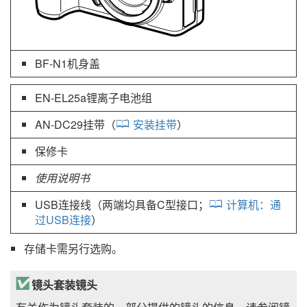
BF-N1
机身盖
EN-EL25a
锂离子电池组
AN-DC29
挂带（
安装挂带
）
保修卡
使用说明书
USB连接线（两端均具备C型接口；
计算机：通
过USB连接
）
存储卡需另行选购。
镜头套装镜头