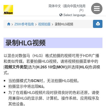
简体中文（面向中国大陆用
户）
Select language
Z50II
参考指南
视频拍摄
录制HLG视频
录制HLG视频
以混合对数伽马（HLG）格式拍摄的视频可用于HDR广播
和类似传媒。若要拍摄HLG视频，请将视频拍摄菜单中的
[
视频文件类型
]选为[
H.265 10位(MOV)
]并选择[
HLG
]色调模
式。
当拍摄模式为
SCN
时，无法拍摄HLG视频。
拍摄显示中将出现
。
k
为了在观看HLG视频片段时获得良好的色彩还原，请使
用兼容HLG的显示屏、计算机、操作系统、应用程序及
其他设备。