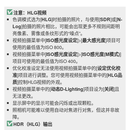
注意：HLG视频
色调模式选为[
HLG
]时拍摄的照片，与使用[
SDR
]或[
N-
Log
]拍摄的照片相比，可能会出现更多不规则间距明
亮像素、雾像或条纹形式的“噪点”。
视频拍摄菜单中[
ISO感光度设定
]>[
最大感光度
]项目可
使用的最低值为ISO 800。
视频拍摄菜单中[
ISO感光度设定
]>[
ISO感光度(M模式)
]
项目可使用的最低值为ISO 400。
优化校准设定无法使用视频拍摄菜单中的[
设定优化校
准
]项目进行调整。您可使用视频拍摄菜单中的[
HLG品
质
]控制HLG视频的外观。
视频拍摄菜单中的[
动态D-Lighting
]项目设为[
关闭
]且
无法更改。
显示屏中的显示可能会闪烁或出现颗粒。
照相机可能难以使用自动对焦进行对焦，但这并非故
障。
HDR（HLG）输出