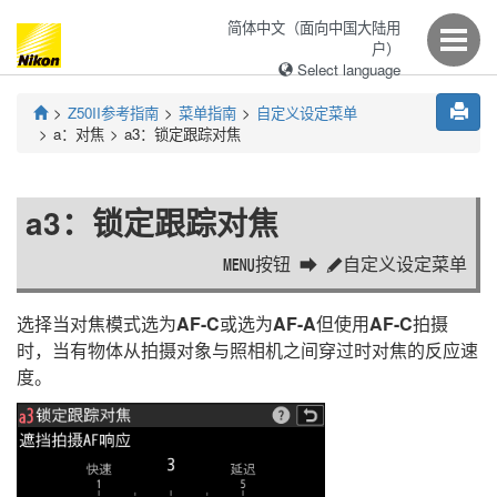
简体中文（面向中国大陆用
户）
Select language
Z50II
参考指南
菜单指南
自定义设定菜单
a：
对焦
a3：
锁定跟踪对焦
a3：
锁定跟踪对焦
按钮
自定义设定菜单
G
A
选择当对焦模式选为
AF-C
或选为
AF-A
但使用
AF-C
拍摄
时，当有物体从拍摄对象与照相机之间穿过时对焦的反应速
度。