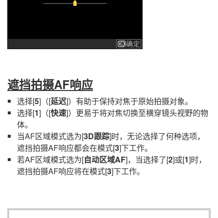
遮挡拍摄AF响应
选择[
5
]（[
延迟
]）有助于保持对焦于原始拍摄对象。
选择[
1
]（[
快速
]）更易于将对焦切换至横穿镜头视野的物
体。
当AF区域模式选为[
3D跟踪
]时，无论选择了何种选项，
遮挡拍摄AF响应都会在模式[
3
]下工作。
若AF区域模式选为[
自动区域AF
]，当选择了[
2
]或[
1
]时，
遮挡拍摄AF响应将在模式[
3
]下工作。