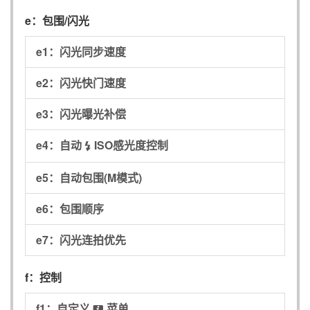
e：
包围/闪光
e1：
闪光同步速度
e2：
闪光快门速度
e3：
闪光曝光补偿
e4：
自动
ISO感光度控制
c
e5：
自动包围(M模式)
e6：
包围顺序
e7：
闪光连拍优先
f：
控制
f1：
自定义
菜单
i