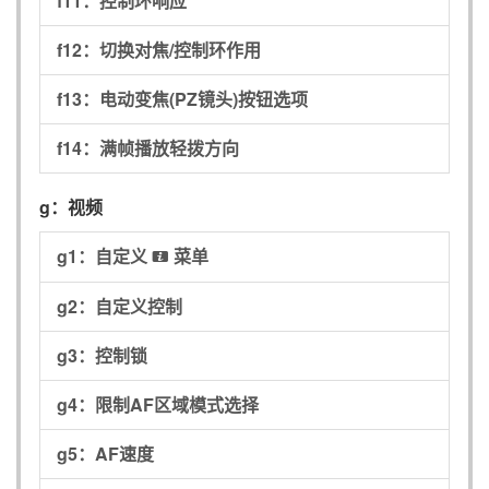
f11：
控制环响应
f12：
切换对焦/控制环作用
f13：
电动变焦(PZ镜头)按钮选项
f14：
满帧播放轻拨方向
g：
视频
g1：
自定义
菜单
i
g2：
自定义控制
g3：
控制锁
g4：
限制AF区域模式选择
g5：
AF速度