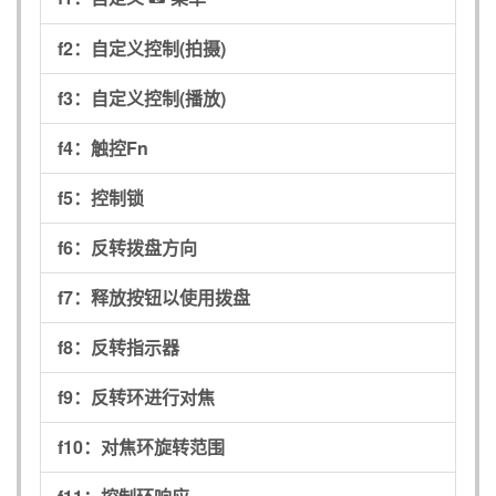
f2：
自定义控制(拍摄)
f3：
自定义控制(播放)
f4：
触控Fn
f5：
控制锁
f6：
反转拨盘方向
f7：
释放按钮以使用拨盘
f8：
反转指示器
f9：
反转环进行对焦
f10：
对焦环旋转范围