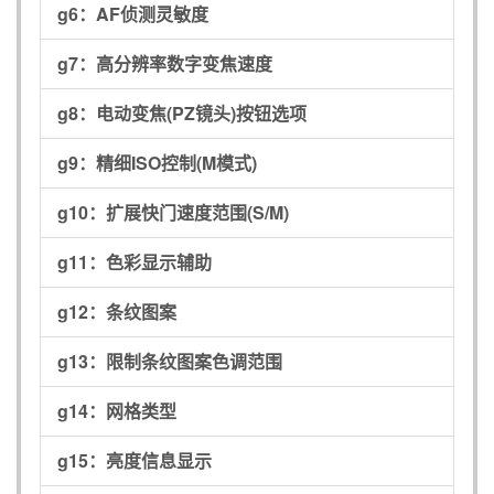
g6：
AF侦测灵敏度
g7：
高分辨率数字变焦速度
g8：
电动变焦(PZ镜头)按钮选项
g9：
精细ISO控制(M模式)
g10：
扩展快门速度范围(S/M)
g11：
色彩显示辅助
g12：
条纹图案
g13：
限制条纹图案色调范围
g14：
网格类型
g15：
亮度信息显示