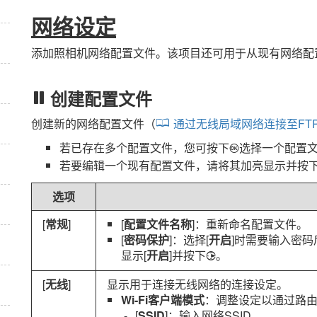
网络设定
添加照相机网络配置文件。该项目还可用于从现有网络配
创建配置文件
创建新的网络配置文件（
通过无线局域网络连接至FT
若已存在多个配置文件，您可按下
选择一个配置
J
若要编辑一个现有配置文件，请将其加亮显示并按
选项
[
常规
]
[
配置文件名称
]：重新命名配置文件。
[
密码保护
]：选择[
开启
]时需要输入密
显示[
开启
]并按下
。
2
[
无线
]
显示用于连接无线网络的连接设定。
Wi-Fi客户端模式
：调整设定以通过路
[
SSID
]：输入网络SSID。