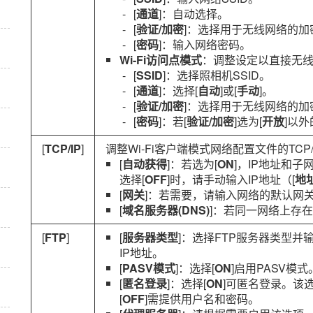
[
通道
]：自动选择。
[
验证/加密
]：选择用于无线网络的加
[
密码
]：输入网络密码。
Wi-Fi访问点模式
：调整设定以直接无
[
SSID
]：选择照相机SSID。
[
通道
]：选择[
自动
]或[
手动
]。
[
验证/加密
]：选择用于无线网络的加
[
密码
]：若[
验证/加密
]选为[
开放
]以
[
TCP/IP
]
调整Wi-Fi客户端模式网络配置文件的TCP
[
自动获得
]：若选为[
ON
]，IP地址和子
选择[
OFF
]时，请手动输入IP地址（[
地
[
网关
]：若需要，请输入网络的默认网
[
域名服务器(DNS)
]：若同一网络上存在
[
FTP
]
[
服务器类型
]：选择FTP服务器类型并
IP地址。
[
PASV模式
]：选择[
ON
]启用PASV模式
[
匿名登录
]：选择[
ON
]可匿名登录。该
[
OFF
]需提供用户名和密码。