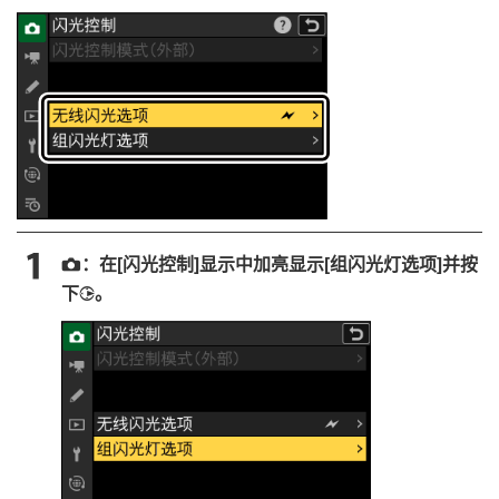
：在[
闪光控制
]显示中加亮显示[
组闪光灯选项
]并按
C
下
。
2