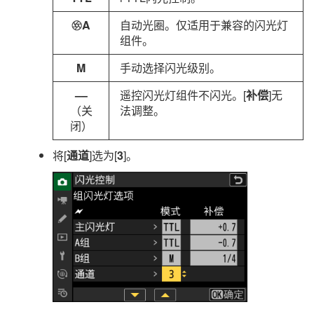
A
自动光圈。仅适用于兼容的闪光灯
q
组件。
M
手动选择闪光级别。
––
遥控闪光灯组件不闪光。[
补偿
]无
（关
法调整。
闭）
将[
通道
]选为[
3
]。