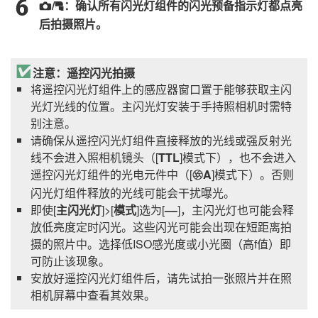
/
：确认所有闪光灯组件的闪光预备指示灯都点亮
f
C
后拍摄照片。
注意：遥控闪光拍摄
将遥控闪光灯组件上的感应器窗口置于能够获取主闪
光灯光线的位置。主闪光灯安装于手持照相机时需特
别注意。
请确保从遥控闪光灯组件直接释放的光线或强反射光
线不会进入照相机镜头（[
TTL
]模式下），也不会进入
遥控闪光灯组件的光电元件中（[
A
]模式下）。否则
q
闪光灯组件释放的光线可能会干扰曝光。
即使[
主闪光灯
]>[
模式
]选为[
––
]，主闪光灯也可能会释
放低亮度定时闪光。这些闪光可能会出现在短距离拍
摄的照片中。选择低ISO感光度或小光圈（高f值）即
可防止该现象。
安放好遥控闪光灯组件后，请先试拍一张照片并在照
相机屏幕中查看其效果。