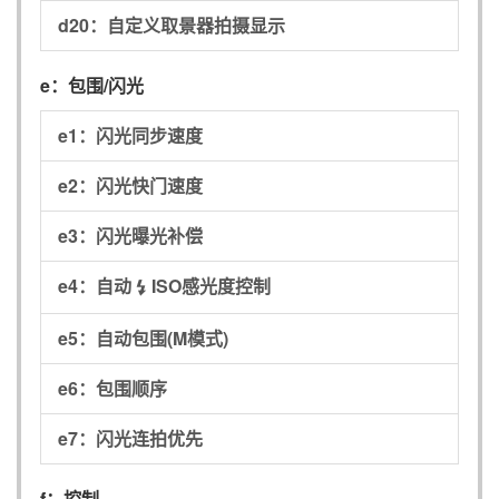
d20：
自定义取景器拍摄显示
e：
包围/闪光
e1：
闪光同步速度
e2：
闪光快门速度
e3：
闪光曝光补偿
e4：
自动
ISO感光度控制
c
e5：
自动包围(M模式)
e6：
包围顺序
e7：
闪光连拍优先
f：
控制