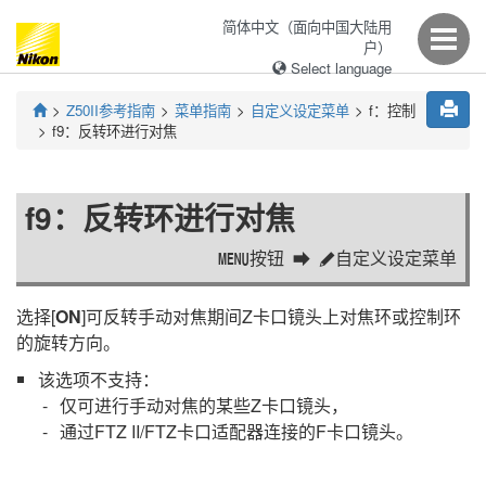
简体中文（面向中国大陆用
户）
Select language
Z50II
参考指南
菜单指南
自定义设定菜单
f：
控制
f9：
反转环进行对焦
f9：
反转环进行对焦
按钮
自定义设定菜单
G
A
选择[
ON
]可反转手动对焦期间Z卡口镜头上对焦环或控制环
的旋转方向。
该选项不支持：
仅可进行手动对焦的某些Z卡口镜头，
通过
FTZ II/FTZ
卡口适配器连接的F卡口镜头。