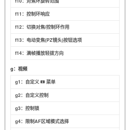
f10：
对焦环旋转范围
f11：
控制环响应
f12：
切换对焦/控制环作用
f13：
电动变焦(PZ镜头)按钮选项
f14：
满帧播放轻拨方向
g：
视频
g1：
自定义
菜单
i
g2：
自定义控制
g3：
控制锁
g4：
限制AF区域模式选择