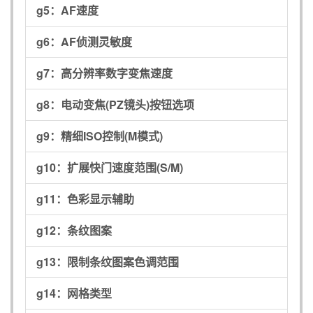
g5：
AF速度
g6：
AF侦测灵敏度
g7：
高分辨率数字变焦速度
g8：
电动变焦(PZ镜头)按钮选项
g9：
精细ISO控制(M模式)
g10：
扩展快门速度范围(S/M)
g11：
色彩显示辅助
g12：
条纹图案
g13：
限制条纹图案色调范围
g14：
网格类型