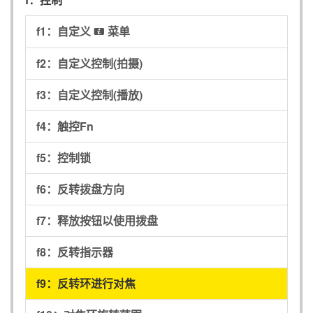
f1：
自定义
菜单
i
f2：
自定义控制(拍摄)
f3：
自定义控制(播放)
f4：
触控Fn
f5：
控制锁
f6：
反转拨盘方向
f7：
释放按钮以使用拨盘
f8：
反转指示器
f9：
反转环进行对焦