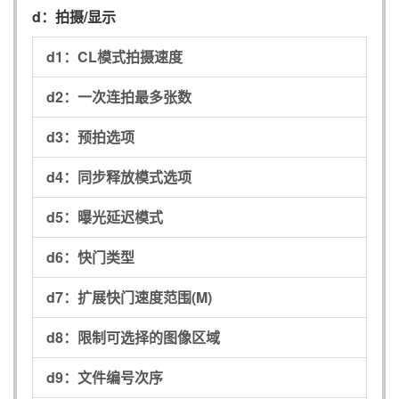
d：
拍摄/显示
d1：
CL模式拍摄速度
d2：
一次连拍最多张数
d3：
预拍选项
d4：
同步释放模式选项
d5：
曝光延迟模式
d6：
快门类型
d7：
扩展快门速度范围(M)
d8：
限制可选择的图像区域
d9：
文件编号次序