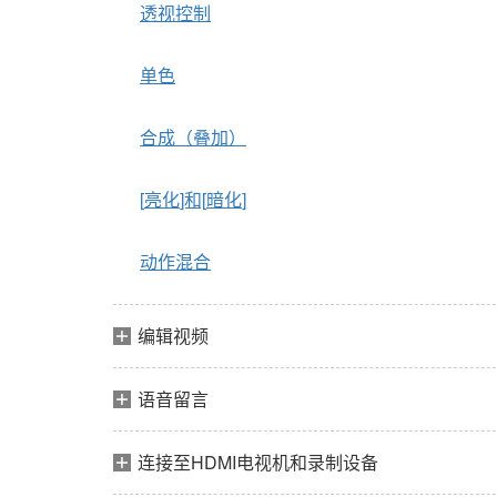
透视控制
单色
合成（叠加）
[
亮化
]和[
暗化
]
动作混合
编辑视频
语音留言
连接至HDMI电视机和录制设备