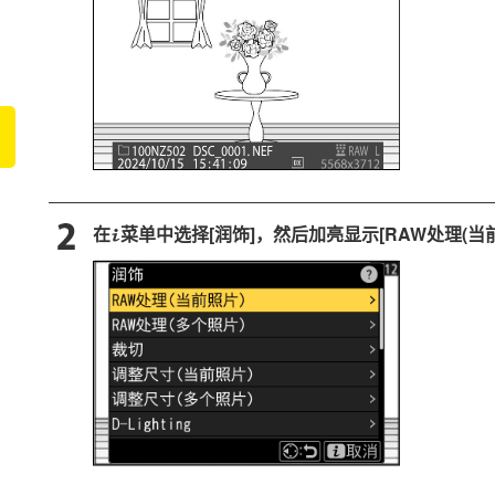
在
菜单中选择[
润饰
]，然后加亮显示[
RAW处理(当
i