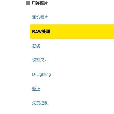
润饰照片
润饰照片
RAW处理
裁切
调整尺寸
D-Lighting
矫正
失真控制