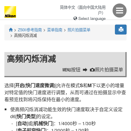
简体中文（面向中国大陆用
户）
Select language
Z50II
参考指南
菜单指南
照片拍摄菜单
高频闪烁消减
高频闪烁消减
按钮
照片拍摄菜单
G
C
选择[
开启(快门速度微调)
]允许在模式
S
和
M
下以更小的增量
对特定值的快门速度进行调整，从而可通过在拍摄显示中查
看预览找到将闪烁保持在最小的速度。
使高频闪烁消减功能生效的快门速度取决于自定义设定
d6[
快门类型
]的设定。
[
自动
]或[
机械快门
]：1/4000秒 – 1/30秒
[
电子前帘快门
]：1/2000秒 – 1/30秒