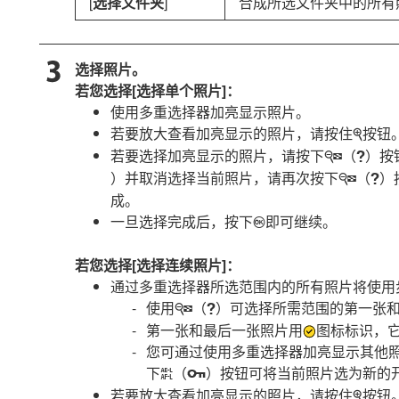
[
选择文件夹
]
合成所选文件夹中的所有
选择照片。
若您选择[
选择单个照片
]：
使用多重选择器加亮显示照片。
若要放大查看加亮显示的照片，请按住
按钮
X
若要选择加亮显示的照片，请按下
（
）按
W
Q
）并取消选择当前照片，请再次按下
（
）
W
Q
成。
一旦选择完成后，按下
即可继续。
J
若您选择[
选择连续照片
]：
通过多重选择器所选范围内的所有照片将使用
使用
（
）可选择所需范围的第一张
W
Q
第一张和最后一张照片用
图标标识，
您可通过使用多重选择器加亮显示其他
下
（
）按钮可将当前照片选为新的
A
g
若要放大查看加亮显示的照片，请按住
按钮
X