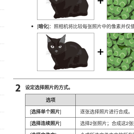
[
暗化
]：照相机将比较每张照片中的像素并仅
设定选择照片的方式。
选项
[
选择单个照片
]
逐张选择照片进行合成。
[
选择连续照片
]
选择2张照片；合成这2