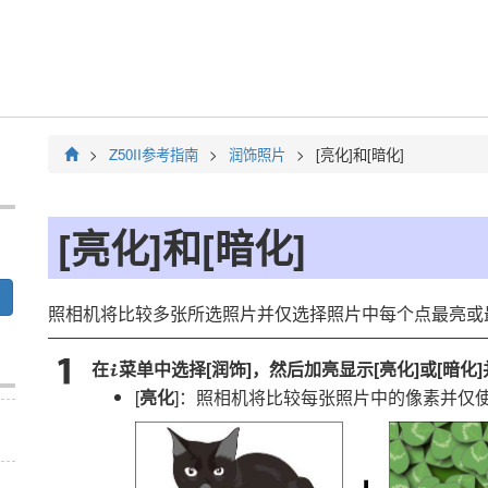
Z50II
参考指南
润饰照片
[
亮化
]和[
暗化
]
[
亮化
]和[
暗化
]
照相机将比较多张所选照片并仅选择照片中每个点最亮或最
在
菜单中选择[
润饰
]，然后加亮显示[
亮化
]或[
暗化
i
[
亮化
]：照相机将比较每张照片中的像素并仅