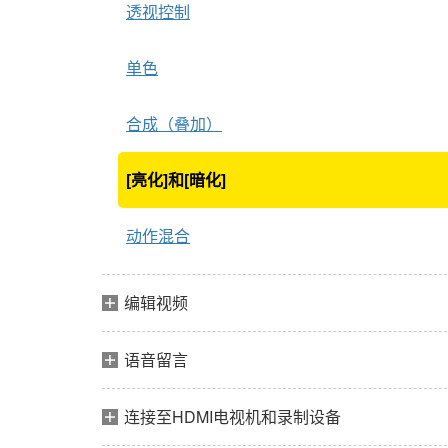
透视控制
单色
合成（叠加）
[
亮化
]和[
暗化
]
动作混合
编辑视频
语音留言
连接至HDMI电视机和录制设备