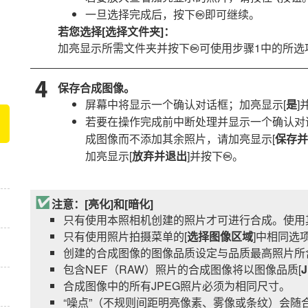
一旦选择完成后，按下
即可继续。
J
若您选择[
选择文件夹
]：
加亮显示所需文件夹并按下
可使用步骤1中的所选
J
保存合成图像。
屏幕中将显示一个确认对话框；加亮显示[
是
]
若要在操作完成前中断处理并显示一个确认对
成图像而不添加其余照片，请加亮显示[
保存并
加亮显示[
放弃并退出
]并按下
。
J
注意：[
亮化
]和[
暗化
]
只有使用本照相机创建的照片才可进行合成。使用
只有使用照片拍摄菜单的[
选择图像区域
]中相同选
创建的合成图像的图像品质设定与品质最高照片所
包含NEF（RAW）照片的合成图像将以图像品质[
合成图像中的所有JPEG照片必须为相同尺寸。
“噪点”（不规则间距明亮像素、雾像或条纹）会随