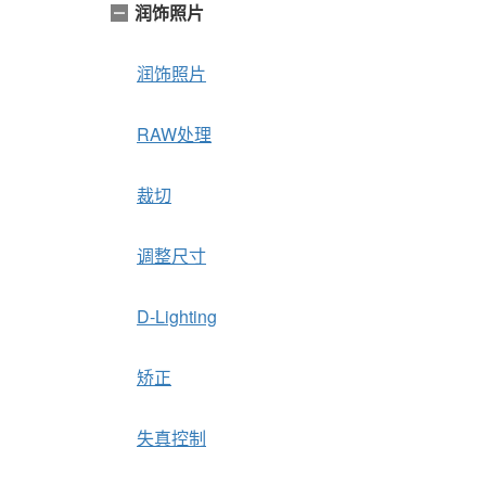
润饰照片
润饰照片
RAW处理
裁切
调整尺寸
D-Lighting
矫正
失真控制