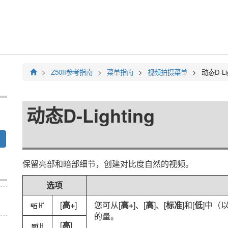
Z50II
参考指南
菜单指南
视频拍摄菜单
动态D-Lig
动态D-Lighting
保留亮部和暗部细节，创建对比度自然的视频。
选项
[
高+
]
您可从[
高+
]、[
高
]、[
标准
]和[
低
]中（
Z
的量。
[
高
]
P