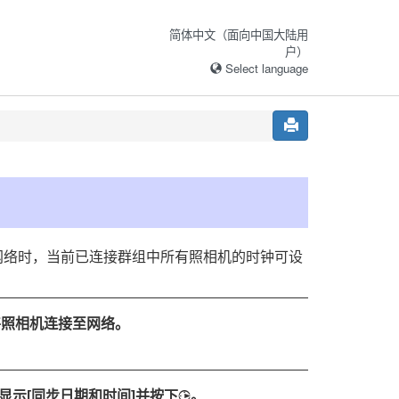
简体中文（面向中国大陆用
户）
Select language
网络时，当前已连接群组中所有照相机的时钟可设
将照相机连接至网络。
。
显示[
同步日期和时间
]并按下
。
2