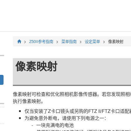
Z50II
参考指南
菜单指南
设定菜单
像素映射
像素映射
像素映射可检查和优化照相机影像传感器。若您发现照相
执行像素映射。
仅当安装了Z卡口镜头或另购的
FTZ II/FTZ
卡口适配
为避免意外断电，请使用下列电源之一：
一块充满电的电池