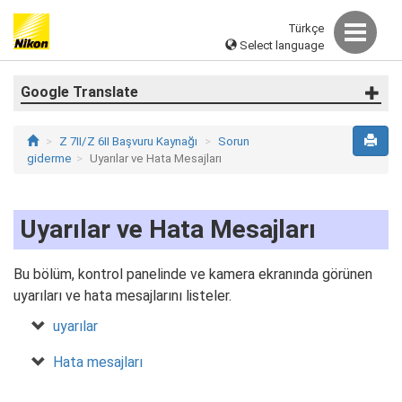
Türkçe
Select language
Google Translate
Z 7II/Z 6II Başvuru Kaynağı
Sorun
giderme
Uyarılar ve Hata Mesajları
Uyarılar ve Hata Mesajları
Bu bölüm, kontrol panelinde ve kamera ekranında görünen
uyarıları ve hata mesajlarını listeler.
uyarılar
Hata mesajları