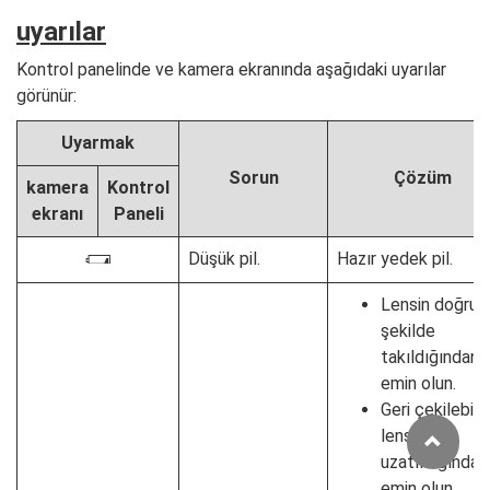
uyarılar
Kontrol panelinde ve kamera ekranında aşağıdaki uyarılar
görünür:
Uyarmak
Sorun
Çözüm
kamera
Kontrol
ekranı
Paneli
Düşük pil.
Hazır yedek pil.
H
Lensin doğru
şekilde
takıldığından
emin olun.
Geri çekilebilir
lenslerin
uzatıldığından
emin olun.