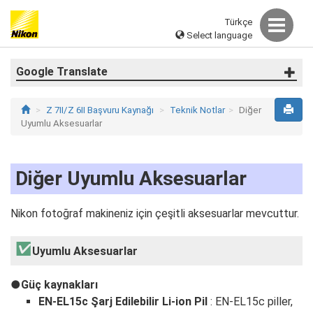
Türkçe
Select language
Google Translate
Z 7II/Z 6II Başvuru Kaynağı
Teknik Notlar
Diğer
Uyumlu Aksesuarlar
Diğer Uyumlu Aksesuarlar
Nikon fotoğraf makineniz için çeşitli aksesuarlar mevcuttur.
Uyumlu Aksesuarlar
Güç kaynakları
EN‑EL15c Şarj Edilebilir Li-ion Pil
: EN‑EL15c piller,