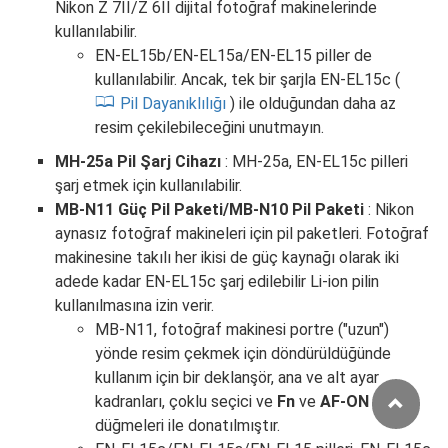
Nikon Z 7II/Z 6II dijital fotoğraf makinelerinde
kullanılabilir.
EN‑EL15b/EN‑EL15a/EN‑EL15 piller de
kullanılabilir. Ancak, tek bir şarjla EN‑EL15c (
Pil Dayanıklılığı
) ile olduğundan daha az
resim çekilebileceğini unutmayın.
MH‑25a Pil Şarj Cihazı
: MH‑25a, EN‑EL15c pilleri
şarj etmek için kullanılabilir.
MB-N11 Güç Pil Paketi/MB-N10 Pil Paketi
: Nikon
aynasız fotoğraf makineleri için pil paketleri. Fotoğraf
makinesine takılı her ikisi de güç kaynağı olarak iki
adede kadar EN‑EL15c şarj edilebilir Li-ion pilin
kullanılmasına izin verir.
MB-N11, fotoğraf makinesi portre ("uzun")
yönde resim çekmek için döndürüldüğünde
kullanım için bir deklanşör, ana ve alt ayar
kadranları, çoklu seçici ve
Fn
ve
AF-ON
düğmeleri ile donatılmıştır.