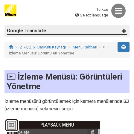
Türkçe
Select language
Google Translate
Z 7II/Z 6II Başvuru Kaynağı
Menü Rehberi
D
İzleme Menüsü: Görüntüleri Yönetme
İzleme Menüsü: Görüntüleri
D
Yönetme
İzleme menüsünü görüntülemek için kamera menülerinde
D
(izleme menüsü) sekmesini seçin.