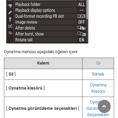
Oynatma menüsü aşağıdaki öğeleri içerir:
Kalem
0
[
Sil
]
Silmek
Oynatma
[
Oynatma klasörü
]
Klasörü
Oynatma
[
Oynatma görüntüleme seçenekleri
]
Görüntüleme
Seçenekleri