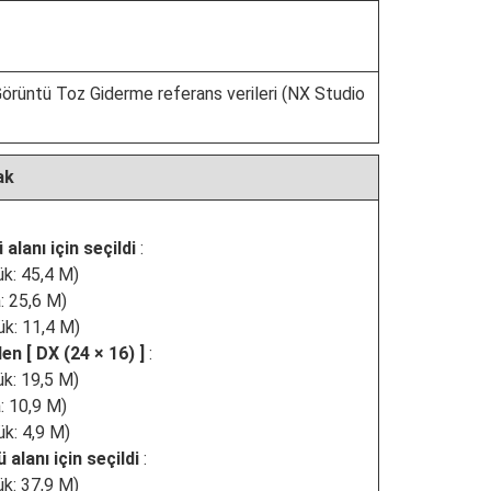
örüntü Toz Giderme referans verileri (NX Studio
ak
alanı için seçildi
:
k: 45,4 M)
: 25,6 M)
k: 11,4 M)
len [
DX (24 × 16)
]
:
k: 19,5 M)
: 10,9 M)
k: 4,9 M)
 alanı için seçildi
:
k: 37,9 M)