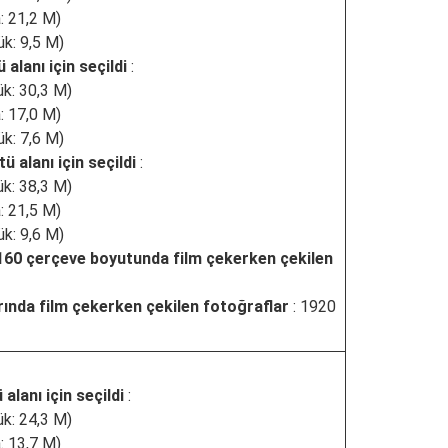
: 21,2 M)
k: 9,5 M)
 alanı için seçildi
:
k: 30,3 M)
: 17,0 M)
k: 7,6 M)
ü alanı için seçildi
:
k: 38,3 M)
: 21,5 M)
k: 9,6 M)
2160 çerçeve boyutunda film çekerken çekilen
ında film çekerken çekilen fotoğraflar
: 1920
alanı için seçildi
:
k: 24,3 M)
: 13,7 M)