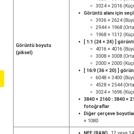
3024 × 2016 (Küçü
Görüntü alanı için seçi
3936 × 2624 (Büyü
2944 × 1968 (Orta
1968 × 1312 (Küçü
[
1:1 (24 × 24)
] görüntü
Görüntü boyutu
4016 × 4016 (Büyü
(piksel)
3008 × 3008 (Orta
2000 × 2000 (Küçü
[
16:9 (36 × 20)
] görünt
6048 × 3400 (Büyü
4528 × 2544 (Orta
3024 × 1696 (Küçü
3840 × 2160 : 3840 × 
fotoğraflar
Diğer çerçeve boyutlar
× 1080
NEF (RAW)
: 12 veya 14 