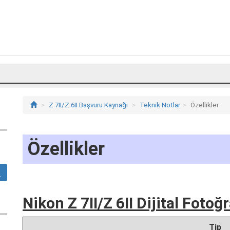
Z 7II/Z 6II Başvuru Kaynağı
Teknik Notlar
Özellikler
Özellikler
Nikon Z 7II/Z 6II Dijital Foto
Tip