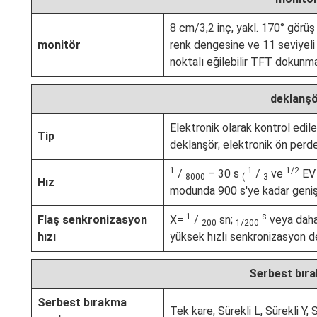
8 cm/3,2 inç, yakl. 170° görü
monitör
renk dengesine ve 11 seviyeli
noktalı eğilebilir TFT dokunm
deklanş
Elektronik olarak kontrol edil
Tip
deklanşör; elektronik ön perd
1
1
1/2
/
– 30 s
/
ve
EV 
8000
(
3
Hız
modunda 900 s'ye kadar genişl
1
s
Flaş senkronizasyon
X=
/
sn;
veya daha
200
1/200
hızı
yüksek hızlı senkronizasyon d
Serbest bır
Serbest bırakma
Tek kare, Sürekli L, Sürekli Y, 