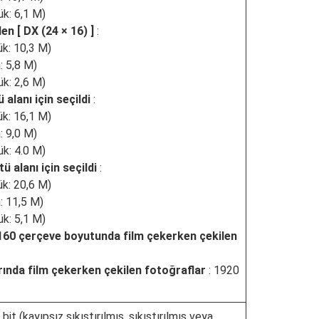
k: 6,1 M)
len [
DX (24 × 16)
]
:
k: 10,3 M)
: 5,8 M)
k: 2,6 M)
 alanı için seçildi
:
k: 16,1 M)
: 9,0 M)
k: 4.0 M)
ü alanı için seçildi
:
k: 20,6 M)
: 11,5 M)
k: 5,1 M)
2160 çerçeve boyutunda film çekerken çekilen
ında film çekerken çekilen fotoğraflar
: 1920
bit (kayıpsız sıkıştırılmış, sıkıştırılmış veya