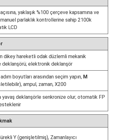
ş açısına, yaklaşık %100 çerçeve kapsamına ve
 manuel parlaklık kontrollerine sahip 2100k
atik LCD
ör
en dikey hareketli odak düzlemli mekanik
e deklanşörü; elektronik deklanşör
adım boyutları arasından seçim yapın,
M
etilebilir), ampul, zaman, X200
 yavaş deklanşörle senkronize olur; otomatik FP
esteklenir
akmak
Sürekli Y (genişletilmiş), Zamanlayıcı