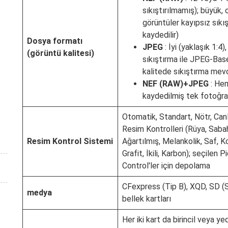
sıkıştırılmamış); büyük, 
görüntüler kayıpsız sıkışt
kaydedilir)
Dosya formatı
JPEG
: İyi (yaklaşık 1:4
(görüntü kalitesi)
sıkıştırma ile JPEG-Bas
kalitede sıkıştırma mev
NEF (RAW)+JPEG
: He
kaydedilmiş tek fotoğra
Otomatik, Standart, Nötr, Canl
Resim Kontrolleri (Rüya, Sabah
Resim Kontrol Sistemi
Ağartılmış, Melankolik, Saf, 
Grafit, İkili, Karbon); seçilen P
Control'ler için depolama
CFexpress (Tip B), XQD, SD (
medya
bellek kartları
Her iki kart da birincil veya