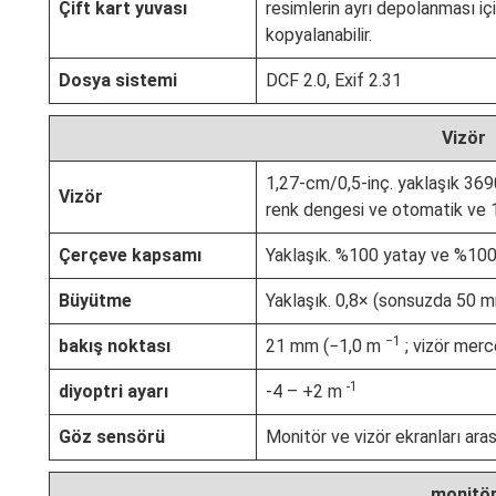
Çift kart yuvası
resimlerin ayrı depolanması için
kopyalanabilir.
Dosya sistemi
DCF 2.0, Exif 2.31
Vizör
1,27‑cm/0,5‑inç. yaklaşık 369
Vizör
renk dengesi ve otomatik ve 11
Çerçeve kapsamı
Yaklaşık. %100 yatay ve %100
Büyütme
Yaklaşık. 0,8× (sonsuzda 50 
−1
bakış noktası
21 mm (−1,0 m
; vizör mer
-1
diyoptri ayarı
-4 – +2 m
Göz sensörü
Monitör ve vizör ekranları ara
monitö