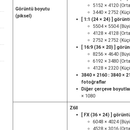
5152 × 4120 (Orta
Görüntü boyutu
3440 × 2752 (Küçü
(piksel)
[
1:1 (24 × 24)
] görüntü
5504 × 5504 (Büyü
4128 × 4128 (Orta
2752 × 2752 (Küçü
[
16:9 (36 × 20)
] görünt
8256 × 4640 (Büyü
6192 × 3480 (Orta
4128 × 2320 (Küçü
3840 × 2160 : 3840 × 
fotoğraflar
Diğer çerçeve boyutlar
× 1080
Z6II
[
FX (36 × 24)
] görüntü 
6048 × 4024 (Büyü
4528 × 3016 (Orta