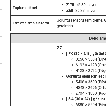
Z 7II
: 46.89 milyon
Toplam piksel
Z6II
: 25.28 milyon
Görüntü sensörü temizleme, G
Toz azaltma sistemi
gerektirir)
Depolam
Z7II
[
FX (36 × 24)
] görüntü 
8256 × 5504 (Büyü
6192 × 4128 (Orta
4128 × 2752 (Küçü
Görüntü alanı için seçi
5408 × 3600 (Büyü
4048 × 2696 (Orta
2704 × 1800 (Küçü
[
5:4 (30 × 24)
] görüntü
6880 × 5504 (Büyü