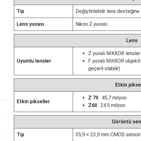
Tip
Değiştirilebilir lens desteğine
Lens yuvası
Nikon Z yuvası
Lens
Z yuvalı NIKKOR lensler
Uyumlu lensler
F yuvalı NIKKOR objektif
geçerli olabilir)
Etkin pikse
Z 7II
: 45,7 milyon
Etkin pikseller
Z6II
: 24.5 milyon
Görüntü se
Tip
35,9 × 23,9 mm CMOS sensör 