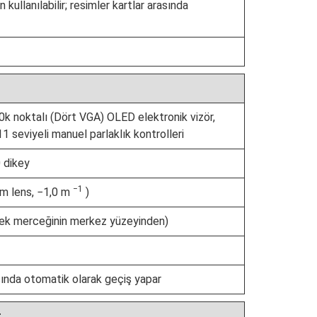
 kullanılabilir; resimler kartlar arasında
0k noktalı (Dört VGA) OLED elektronik vizör,
 seviyeli manuel parlaklık kontrolleri
 dikey
−1
mm lens, −1,0 m
)
cek merceğinin merkez yüzeyinden)
sında otomatik olarak geçiş yapar
r