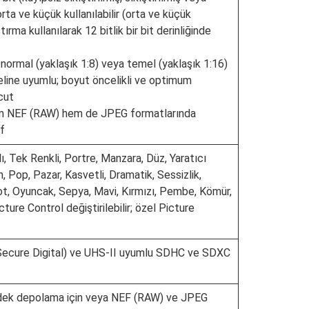
orta ve küçük kullanılabilir (orta ve küçük
ırma kullanılarak 12 bitlik bir bit derinliğinde
), normal (yaklaşık 1:8) veya temel (yaklaşık 1:16)
eline uyumlu; boyut öncelikli ve optimum
cut
m NEF (RAW) hem de JPEG formatlarında
f
ı, Tek Renkli, Portre, Manzara, Düz, Yaratıcı
, Pop, Pazar, Kasvetli, Dramatik, Sessizlik,
Kot, Oyuncak, Sepya, Mavi, Kırmızı, Pembe, Kömür,
icture Control değiştirilebilir; özel Picture
Secure Digital) ve UHS‑II uyumlu SDHC ve SDXC
 yedek depolama için veya NEF (RAW) ve JPEG