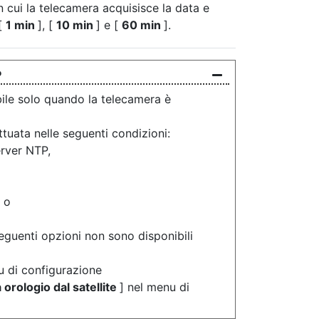
in cui la telecamera acquisisce la data e
 [
1 min
], [
10 min
] e [
60 min
].
P
bile solo quando la telecamera è
tuata nelle seguenti condizioni:
erver NTP,
 o
seguenti opzioni non sono disponibili
u di configurazione
 orologio dal satellite
] nel menu di