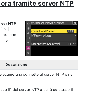
 ora tramite server NTP
erver NTP
P
] > [
 l'ora con
 Time
Descrizione
 telecamera si connette al server NTP e ne
rizzo IP del server NTP a cui è connesso il