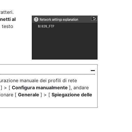
atteri.
etti al
l testo
razione manuale dei profili di rete
o
] > [
Configura manualmente
], andare
zionare [
Generale
] > [
Spiegazione delle