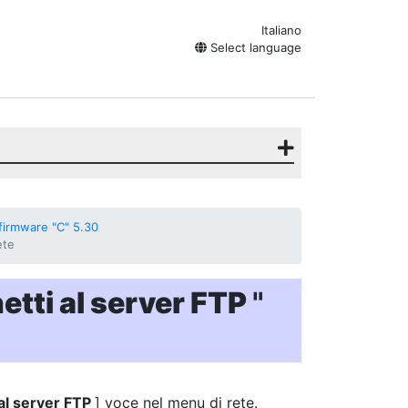
Italiano
Select language
firmware "C" 5.30
ete
tti al server FTP
"
 al server FTP
] voce nel menu di rete.