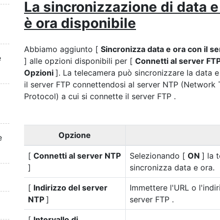
La sincronizzazione di data e
i
è ora disponibile
Abbiamo aggiunto [
Sincronizza data e ora con il s
e
] alle opzioni disponibili per [
Connetti al server FT
Opzioni
]. La telecamera può sincronizzare la data e
il server FTP connettendosi al server NTP (Network
Protocol) a cui si connette il server FTP .
Opzione
e
[
Connetti al server NTP
Selezionando [
ON
] la
]
sincronizza data e ora.
[
Indirizzo del server
Immettere l'URL o l'indi
NTP
]
server FTP .
[
Intervallo di