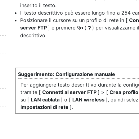
inserito il testo.
Il testo descrittivo può essere lungo fino a 254 car
Posizionare il cursore su un profilo di rete in [
Conn
server FTP
] e premere
(
) per visualizzarne i
W
Q
descrittivo.
Configurazione manuale
Per aggiungere testo descrittivo durante la configu
tramite [
Connetti al server FTP
] > [
Crea profil
su [
LAN cablata
] o [
LAN wireless
], quindi sele
impostazioni di rete
].