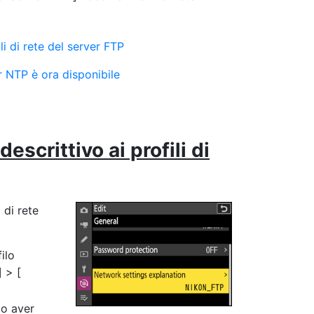
li di rete del server FTP
r NTP è ora disponibile
escrittivo ai profili di
 di rete
ilo
] > [
o aver