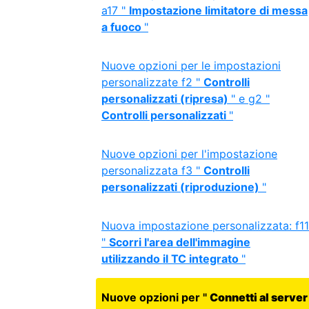
a17 "
Impostazione limitatore di messa
a fuoco
"
Nuove opzioni per le impostazioni
personalizzate f2 "
Controlli
personalizzati (ripresa)
" e g2 "
Controlli personalizzati
"
Nuove opzioni per l'impostazione
personalizzata f3 "
Controlli
personalizzati (riproduzione)
"
Nuova impostazione personalizzata: f11
"
Scorri l'area dell'immagine
utilizzando il TC integrato
"
Nuove opzioni per "
Connetti al server