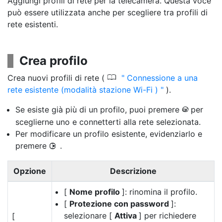
Aggiungi profili di rete per la telecamera. Questa voce
può essere utilizzata anche per scegliere tra profili di
rete esistenti.
Crea profilo
0
Crea nuovi profili di rete (
Connessione a una
rete esistente (modalità stazione Wi-Fi )
).
Se esiste già più di un profilo, puoi premere
per
J
sceglierne uno e connetterti alla rete selezionata.
Per modificare un profilo esistente, evidenziarlo e
premere
.
2
Opzione
Descrizione
[
Nome profilo
]: rinomina il profilo.
[
Protezione con password
]:
selezionare [
Attiva
] per richiedere
[