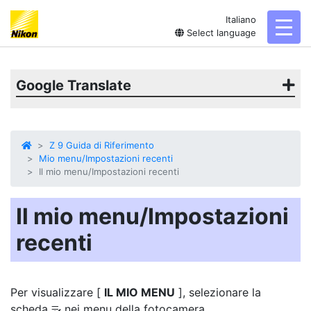
Italiano
toggl
Select language
Google Translate
Z 9 Guida di Riferimento
Mio menu/Impostazioni recenti
Il mio menu/Impostazioni recenti
Il mio menu/Impostazioni
recenti
Per visualizzare [
IL MIO MENU
], selezionare la
scheda
nei menu della fotocamera.
O