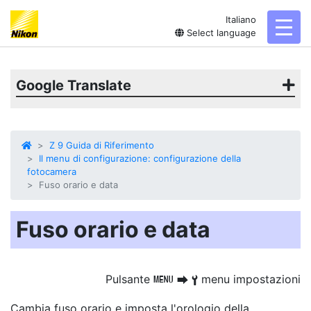
Italiano
toggl
Select language
Google Translate
Z 9 Guida di Riferimento
Il menu di configurazione: configurazione della
fotocamera
Fuso orario e data
Fuso orario e data
Pulsante
menu impostazioni
G
U
B
Cambia fuso orario e imposta l'orologio della