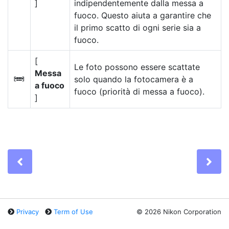
]
indipendentemente dalla messa a
fuoco. Questo aiuta a garantire che
il primo scatto di ogni serie sia a
fuoco.
[
Le foto possono essere scattate
Messa
solo quando la fotocamera è a
F
a fuoco
fuoco (priorità di messa a fuoco).
]
Previous
Ne
Privacy
Term of Use
©
2026 Nikon Corporation