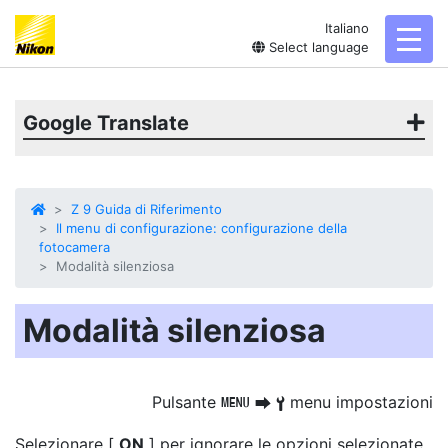
Italiano
toggl
Select language
Google Translate
Z 9 Guida di Riferimento
Il menu di configurazione: configurazione della
fotocamera
Modalità silenziosa
Modalità silenziosa
Pulsante
menu impostazioni
G
U
B
Selezionare [
ON
] per ignorare le opzioni selezionate