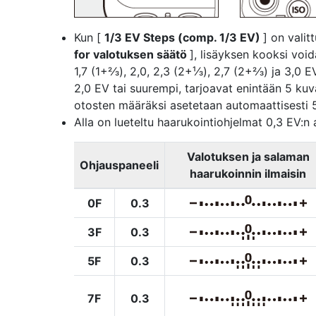
Kun [
1/3 EV Steps (comp. 1/3 EV)
] on vali
for valotuksen säätö
], lisäyksen kooksi voidaan
1,7 (1+2⁄3), 2,0, 2,3 (2+¹⁄3), 2,7 (2+2⁄3) ja 3,0
2,0 EV tai suurempi, tarjoavat enintään 5 kuvaa
otosten määräksi asetetaan automaattisesti 
Alla on lueteltu haarukointiohjelmat 0,3 EV:n 
Valotuksen ja salaman
Ohjauspaneeli
haarukoinnin ilmaisin
0F
0.3
3F
0.3
5F
0.3
7F
0.3