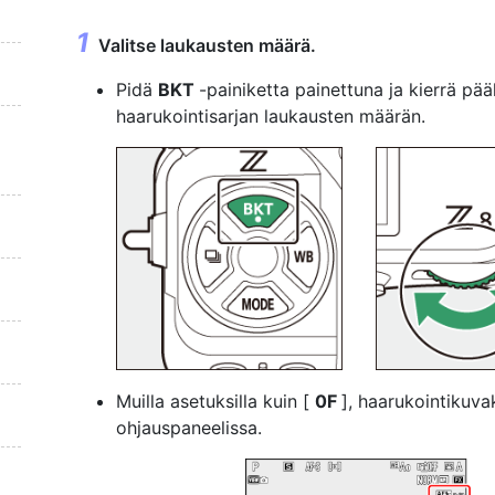
Valitse laukausten määrä.
Pidä
BKT
-painiketta painettuna ja kierrä p
haarukointisarjan laukausten määrän.
Muilla asetuksilla kuin [
0F
], haarukointikuva
ohjauspaneelissa.