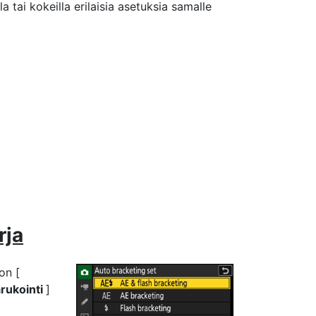
la tai kokeilla erilaisia asetuksia samalle
rja
on [
rukointi
]