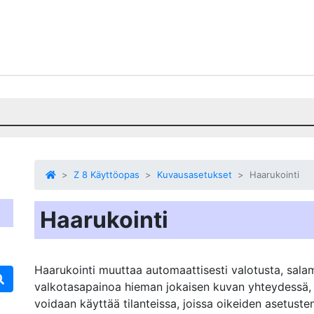
Z 8 Käyttöopas
Kuvausasetukset
Haarukointi
Haarukointi
Haarukointi muuttaa automaattisesti valotusta, salam
valkotasapainoa hieman jokaisen kuvan yhteydessä, 
voidaan käyttää tilanteissa, joissa oikeiden asetust