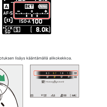
alotuksen lisäys kääntämällä alikokekkoa.