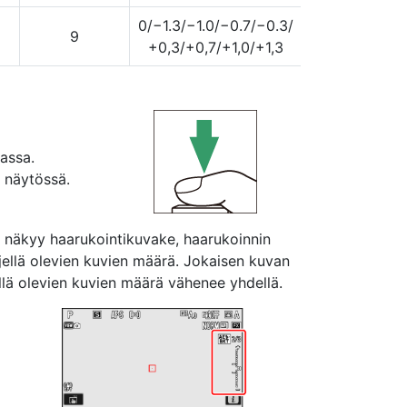
0/−1.3/−1.0/−0.7/−0.3/
9
+0,3/+0,7/+1,0/+1,3
assa.
 näytössä.
 näkyy haarukointikuvake, haarukoinnin
ljellä olevien kuvien määrä. Jokaisen kuvan
ellä olevien kuvien määrä vähenee yhdellä.