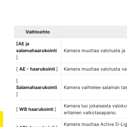
Vaihtoehto
[AE ja
salamahaarukointi
Kamera muuttaa valotusta ja 
]
[
AE - haarukointi
]
Kamera muuttaa valotusta va
[
Salamahaarukointi
Kamera vaihtelee salaman tas
]
Kamera luo jokaisesta valokuv
[
WB haarukointi
]
erilainen valkotasapaino.
Kamera muuttaa Active D-Lig