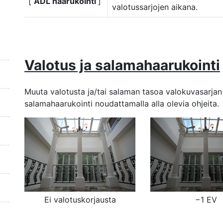
[
ADL haarukointi
]
valotussarjojen aikana.
Valotus ja salamahaarukointi
Muuta valotusta ja/tai salaman tasoa valokuvasarjan a
salamahaarukointi noudattamalla alla olevia ohjeita.
Ei valotuskorjausta
−1 EV