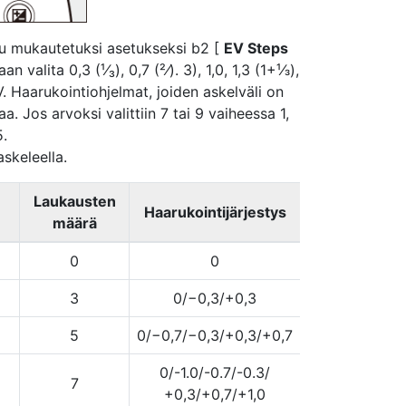
ttu mukautetuksi asetukseksi b2 [
EV Steps
 valita 0,3 (¹⁄₃), 0,7 (²⁄). 3), 1,0, 1,3 (1+¹⁄3),
 EV. Haarukointiohjelmat, joiden askelväli on
. Jos arvoksi valittiin 7 tai 9 vaiheessa 1,
5.
askeleella.
Laukausten
Haarukointijärjestys
määrä
0
0
3
0/−0,3/+0,3
5
0/−0,7/−0,3/+0,3/+0,7
0/-1.0/-0.7/-0.3/
7
+0,3/+0,7/+1,0