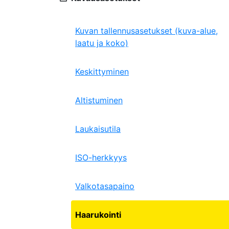
Kuvan tallennusasetukset (kuva-alue,
laatu ja koko)
Keskittyminen
Altistuminen
Laukaisutila
ISO-herkkyys
Valkotasapaino
Haarukointi