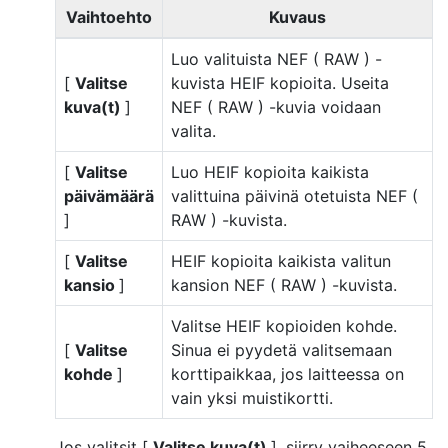
Vaihtoehto
Kuvaus
Luo valituista NEF ( RAW ) -
[
Valitse
kuvista HEIF kopioita. Useita
kuva(t)
]
NEF ( RAW ) -kuvia voidaan
valita.
[
Valitse
Luo HEIF kopioita kaikista
päivämäärä
valittuina päivinä otetuista NEF (
]
RAW ) -kuvista.
[
Valitse
HEIF kopioita kaikista valitun
kansio
]
kansion NEF ( RAW ) -kuvista.
Valitse HEIF kopioiden kohde.
[
Valitse
Sinua ei pyydetä valitsemaan
kohde
]
korttipaikkaa, jos laitteessa on
vain yksi muistikortti.
Jos valitsit [
Valitse kuva(t)
], siirry vaiheeseen 5.