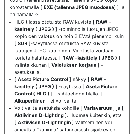
kopion tallennusasetuksia. Tallenna JPEG kopio
korostamalla [
EXE (tallenna JPEG muodossa)
] ja
painamalla
.
J
HLG tilassa otetuista RAW kuvista [
RAW -
käsittely ( JPEG )
] -toiminnolla luotujen JPEG
kopioiden valotus on noin 2 EV:tä pienempi kuin
[
SDR
]-sävytilassa otetuista RAW kuvista
luotujen JPEG kopioiden. Valotusta voidaan
korjata haluttaessa [
RAW -käsittely ( JPEG )
] -
valintaikkunan [
Valotuksen korjaus
] -
asetuksella.
[
Aseta Picture Control
] näkyy [
RAW -
käsittely ( JPEG )
] -näytössä [
Aseta Picture
Control ( HLG )
] -vaihtoehdon tilalla. [
Alkuperäinen
] ei voi valita.
Voit valita asetuksia kohdille [
Väriavaruus
] ja [
Aktiivinen D-Lighting
]. Huomaa kuitenkin, että
[
Aktiivisen D-Lightingin
] valitseminen voi
aiheuttaa "kohinaa" satunnaisesti sijaitsevien