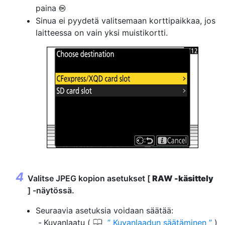
paina
J
Sinua ei pyydetä valitsemaan korttipaikkaa, jos
laitteessa on vain yksi muistikortti.
Valitse JPEG kopion asetukset [
RAW -käsittely
] -näytössä.
Seuraavia asetuksia voidaan säätää:
0
Kuvanlaatu (
Kuvanlaadun säätäminen
)