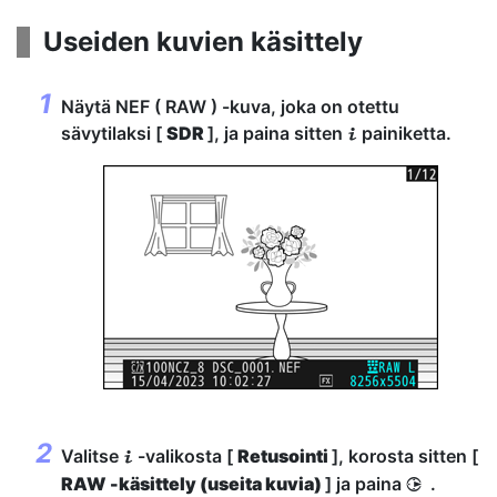
Useiden kuvien käsittely
Näytä NEF ( RAW ) -kuva, joka on otettu
sävytilaksi [
SDR
], ja paina sitten
painiketta.
i
Valitse
-valikosta [
Retusointi
], korosta sitten [
i
RAW -käsittely (useita kuvia)
] ja paina
.
2