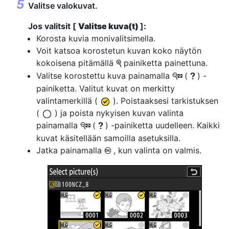
Valitse valokuvat.
Jos valitsit [
Valitse kuva(t)
]:
Korosta kuvia monivalitsimella.
Voit katsoa korostetun kuvan koko näytön
kokoisena pitämällä
painiketta painettuna.
X
Valitse korostettu kuva painamalla
(
) -
W
Q
painiketta. Valitut kuvat on merkitty
valintamerkillä (
). Poistaaksesi tarkistuksen
(
) ja poista nykyisen kuvan valinta
painamalla
(
) -painiketta uudelleen. Kaikki
W
Q
kuvat käsitellään samoilla asetuksilla.
Jatka painamalla
, kun valinta on valmis.
J