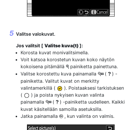
Valitse valokuvat.
Jos valitsit [
Valitse kuva(t)
]:
Korosta kuvat monivalitsimella.
Voit katsoa korostetun kuvan koko näytön
kokoisena pitämällä
painiketta painettuna.
X
Valitse korostettu kuva painamalla
(
) -
W
Q
painiketta. Valitut kuvat on merkitty
valintamerkillä (
). Poistaaksesi tarkistuksen
(
) ja poista nykyisen kuvan valinta
painamalla
(
) -painiketta uudelleen. Kaikki
W
Q
kuvat käsitellään samoilla asetuksilla.
Jatka painamalla
, kun valinta on valmis.
J