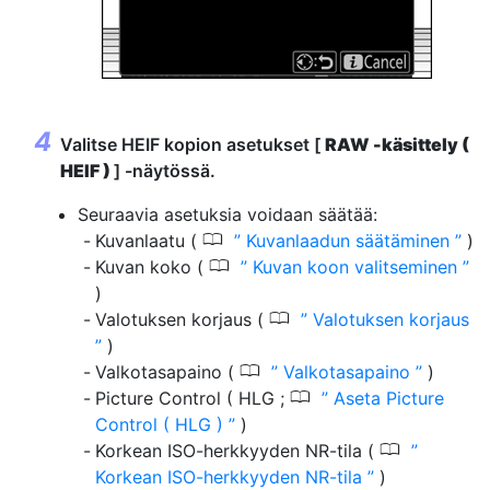
Valitse HEIF kopion asetukset [
RAW -käsittely (
HEIF )
] -näytössä.
Seuraavia asetuksia voidaan säätää:
0
Kuvanlaatu (
Kuvanlaadun säätäminen
)
0
Kuvan koko (
Kuvan koon valitseminen
)
0
Valotuksen korjaus (
Valotuksen korjaus
)
0
Valkotasapaino (
Valkotasapaino
)
0
Picture Control ( HLG ;
Aseta Picture
Control ( HLG )
)
0
Korkean ISO-herkkyyden NR-tila (
Korkean ISO-herkkyyden NR-tila
)