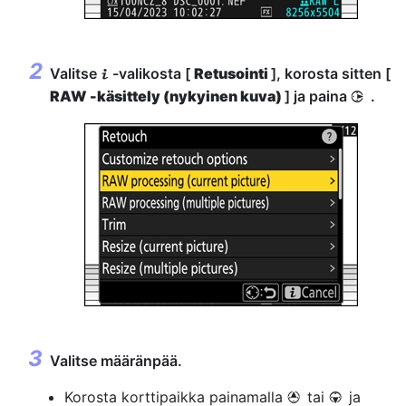
Valitse
-valikosta [
Retusointi
], korosta sitten [
i
RAW -käsittely (nykyinen kuva)
] ja paina
.
2
Valitse määränpää.
Korosta korttipaikka painamalla
tai
ja
1
3