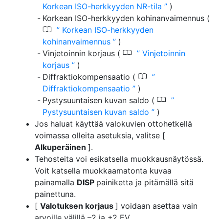
Korkean ISO-herkkyyden NR-tila
)
Korkean ISO-herkkyyden kohinanvaimennus (
0
Korkean ISO-herkkyyden
kohinanvaimennus
)
0
Vinjetoinnin korjaus (
Vinjetoinnin
korjaus
)
0
Diffraktiokompensaatio (
Diffraktiokompensaatio
)
0
Pystysuuntaisen kuvan saldo (
Pystysuuntaisen kuvan saldo
)
Jos haluat käyttää valokuvien ottohetkellä
voimassa olleita asetuksia, valitse [
Alkuperäinen
].
Tehosteita voi esikatsella muokkausnäytössä.
Voit katsella muokkaamatonta kuvaa
painamalla
DISP
painiketta ja pitämällä sitä
painettuna.
[
Valotuksen korjaus
] voidaan asettaa vain
arvoille välillä –2 ja +2 EV.