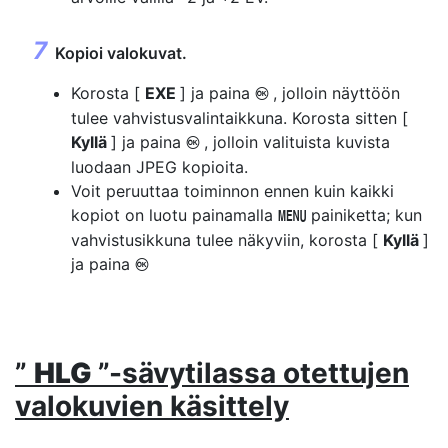
Kopioi valokuvat.
Korosta [
EXE
] ja paina
, jolloin näyttöön
J
tulee vahvistusvalintaikkuna. Korosta sitten [
Kyllä
] ja paina
, jolloin valituista kuvista
J
luodaan JPEG kopioita.
Voit peruuttaa toiminnon ennen kuin kaikki
kopiot on luotu painamalla
painiketta; kun
G
vahvistusikkuna tulee näkyviin, korosta [
Kyllä
]
ja paina
J
”
HLG
”-sävytilassa otettujen
valokuvien käsittely