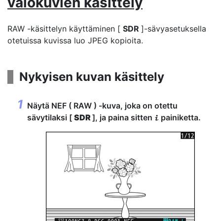
valokuvien käsittely
RAW -käsittelyn käyttäminen [
SDR
]-sävyasetuksella
otetuissa kuvissa luo JPEG kopioita.
Nykyisen kuvan käsittely
Näytä NEF ( RAW ) -kuva, joka on otettu
sävytilaksi [
SDR
], ja paina sitten
painiketta.
i