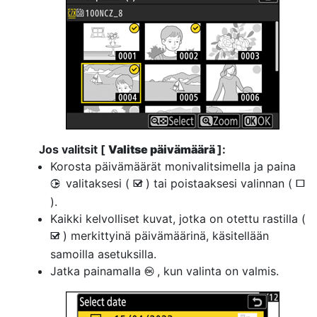
Jos valitsit [
Valitse päivämäärä
]:
Korosta päivämäärät monivalitsimella ja paina
valitaksesi (
) tai poistaaksesi valinnan (
2
M
U
).
Kaikki kelvolliset kuvat, jotka on otettu rastilla (
) merkittyinä päivämäärinä, käsitellään
M
samoilla asetuksilla.
Jatka painamalla
, kun valinta on valmis.
J