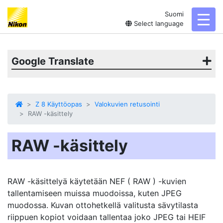
Suomi
toggl
Select language
Google Translate
Z 8 Käyttöopas
Valokuvien retusointi
RAW -käsittely
RAW -käsittely
RAW -käsittelyä käytetään NEF ( RAW ) -kuvien
tallentamiseen muissa muodoissa, kuten JPEG
muodossa. Kuvan ottohetkellä valitusta sävytilasta
riippuen kopiot voidaan tallentaa joko JPEG tai HEIF