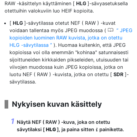
RAW -käsittelyn käyttäminen [
HLG
]-sävyasetuksella
otettuihin valokuviin luo HEIF kopioita.
[
HLG
]-sävytilassa otetut NEF ( RAW ) -kuvat
0
voidaan tallentaa myös JPEG muodossa (
JPEG
kopioiden luominen RAW kuvista, jotka on otettu
HLG -sävytilassa
). Huomaa kuitenkin, että JPEG
kopioissa voi olla enemmän "kohinaa" satunnaisesti
sijoittuneiden kirkkaiden pikseleiden, utuisuuden tai
viivojen muodossa kuin JPEG kopioissa, jotka on
luotu NEF ( RAW ) -kuvista, jotka on otettu [
SDR
]-
sävytilassa.
Nykyisen kuvan käsittely
Näytä NEF ( RAW ) -kuva, joka on otettu
sävytilaksi [
HLG
], ja paina sitten
painiketta.
i