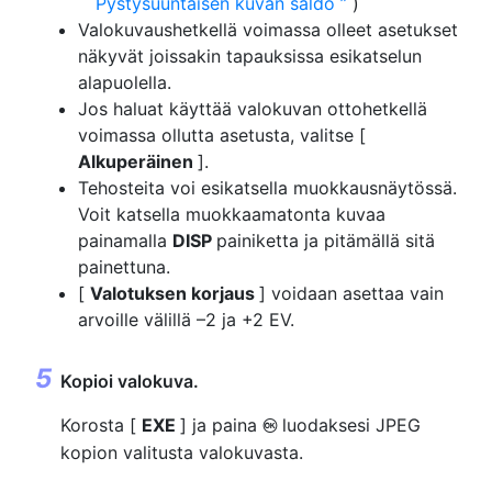
Pystysuuntaisen kuvan saldo
)
Valokuvaushetkellä voimassa olleet asetukset
näkyvät joissakin tapauksissa esikatselun
alapuolella.
Jos haluat käyttää valokuvan ottohetkellä
voimassa ollutta asetusta, valitse [
Alkuperäinen
].
Tehosteita voi esikatsella muokkausnäytössä.
Voit katsella muokkaamatonta kuvaa
painamalla
DISP
painiketta ja pitämällä sitä
painettuna.
[
Valotuksen korjaus
] voidaan asettaa vain
arvoille välillä –2 ja +2 EV.
Kopioi valokuva.
Korosta [
EXE
] ja paina
luodaksesi JPEG
J
kopion valitusta valokuvasta.