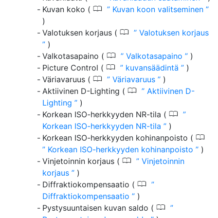
0
Kuvan koko (
Kuvan koon valitseminen
)
0
Valotuksen korjaus (
Valotuksen korjaus
)
0
Valkotasapaino (
Valkotasapaino
)
0
Picture Control (
kuvansäädintä
)
0
Väriavaruus (
Väriavaruus
)
0
Aktiivinen D-Lighting (
Aktiivinen D-
Lighting
)
0
Korkean ISO-herkkyyden NR-tila (
Korkean ISO-herkkyyden NR-tila
)
0
Korkean ISO-herkkyyden kohinanpoisto (
Korkean ISO-herkkyyden kohinanpoisto
)
0
Vinjetoinnin korjaus (
Vinjetoinnin
korjaus
)
0
Diffraktiokompensaatio (
Diffraktiokompensaatio
)
0
Pystysuuntaisen kuvan saldo (