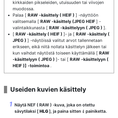
kirkkaiden pikseleiden, utuisuuden tai viivojen
muodossa.
Palaa [
RAW -käsittely ( HEIF )
] -näyttöön
valitsemalla [
RAW -käsittely (JPEG HEIF
] -
valintaikkunasta [
RAW -käsittelyyn ( JPEG )
].
[
RAW -käsittely ( HEIF )
]- ja [
RAW -käsittely (
JPEG )
] -näytöissä valitut arvot tallennetaan
erikseen, eikä niitä nollata käsittelyn jälkeen tai
kun vaihdat näytöstä toiseen käyttämällä [
RAW
-käsittelyyn ( JPEG )
]- tai [
RAW -käsittelyyn (
HEIF )] -toimintoa
.
Useiden kuvien käsittely
Näytä NEF ( RAW ) -kuva, joka on otettu
sävytilaksi [
HLG
], ja paina sitten
painiketta.
i