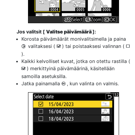
Jos valitsit [
Valitse päivämäärä
]:
Korosta päivämäärät monivalitsimella ja paina
valitaksesi (
) tai poistaaksesi valinnan (
2
M
U
).
Kaikki kelvolliset kuvat, jotka on otettu rastilla (
) merkittyinä päivämäärinä, käsitellään
M
samoilla asetuksilla.
Jatka painamalla
, kun valinta on valmis.
J