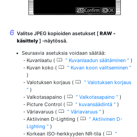
Valitse JPEG kopioiden asetukset [
RAW -
käsittely
] -näytössä.
Seuraavia asetuksia voidaan säätää:
0
Kuvanlaatu (
Kuvanlaadun säätäminen
)
0
Kuvan koko (
Kuvan koon valitseminen
)
0
Valotuksen korjaus (
Valotuksen korjaus
)
0
Valkotasapaino (
Valkotasapaino
)
0
Picture Control (
kuvansäädintä
)
0
Väriavaruus (
Väriavaruus
)
0
Aktiivinen D-Lighting (
Aktiivinen D-
Lighting
)
0
Korkean ISO-herkkyyden NR-tila (