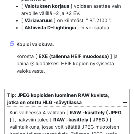
[
Valotuksen korjaus
] voidaan asettaa vain
arvoille välillä –2 ja +2 EV.
[
Väriavaruus
] on kiinteästi ” BT.2100 ”.
[
Aktiivista D-Lightingia
] ei voi säätää.
Kopioi valokuva.
Korosta [
EXE (tallenna HEIF muodossa)
] ja
paina
luodaksesi HEIF kopion nykyisestä
J
valokuvasta.
JPEG kopioiden luominen RAW kuvista,
jotka on otettu HLG -sävytilassa
Kun vaiheessa 4 valitaan [
RAW -käsittely ( JPEG
)
], näkyviin tulee [
RAW -käsittely ( JPEG )
] -
valintaikkuna, jossa voit säätää JPEG muotoisen