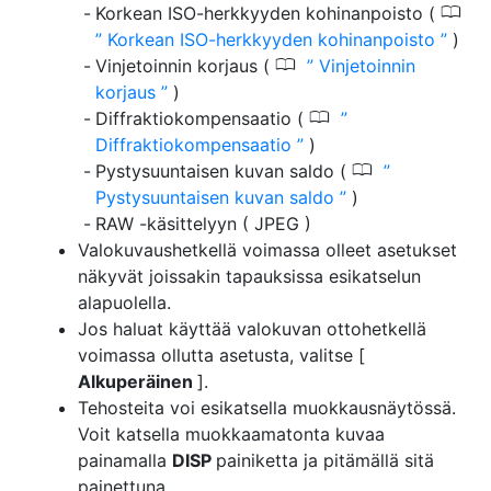
0
Korkean ISO-herkkyyden kohinanpoisto (
Korkean ISO-herkkyyden kohinanpoisto
)
0
Vinjetoinnin korjaus (
Vinjetoinnin
korjaus
)
0
Diffraktiokompensaatio (
Diffraktiokompensaatio
)
0
Pystysuuntaisen kuvan saldo (
Pystysuuntaisen kuvan saldo
)
RAW -käsittelyyn ( JPEG )
Valokuvaushetkellä voimassa olleet asetukset
näkyvät joissakin tapauksissa esikatselun
alapuolella.
Jos haluat käyttää valokuvan ottohetkellä
voimassa ollutta asetusta, valitse [
Alkuperäinen
].
Tehosteita voi esikatsella muokkausnäytössä.
Voit katsella muokkaamatonta kuvaa
painamalla
DISP
painiketta ja pitämällä sitä
painettuna.