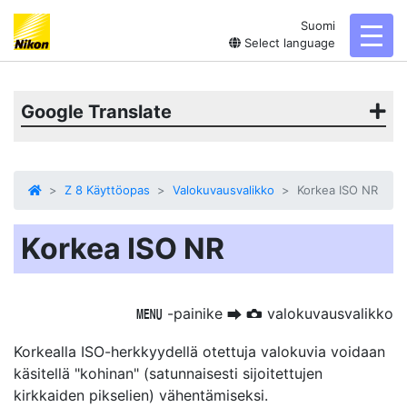
Suomi
toggl
Select language
Google Translate
Z 8 Käyttöopas
Valokuvausvalikko
Korkea ISO NR
Korkea ISO NR
-painike
valokuvausvalikko
G
U
C
Korkealla ISO-herkkyydellä otettuja valokuvia voidaan
käsitellä "kohinan" (satunnaisesti sijoitettujen
kirkkaiden pikselien) vähentämiseksi.