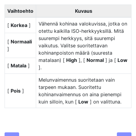
Vaihtoehto
Kuvaus
Vähennä kohinaa valokuvissa, jotka on
[
Korkea
]
otettu kaikilla ISO-herkkyyksillä. Mitä
suurempi herkkyys, sitä suurempi
[
Normaali
vaikutus. Valitse suoritettavan
]
kohinanpoiston määrä (suuresta
matalaan) [
High
], [
Normal
] ja [
Low
[
Matala
]
].
Melunvaimennus suoritetaan vain
tarpeen mukaan. Suoritettu
[
Pois
]
kohinanvaimennus on aina pienempi
kuin silloin, kun [
Low
] on valittuna.