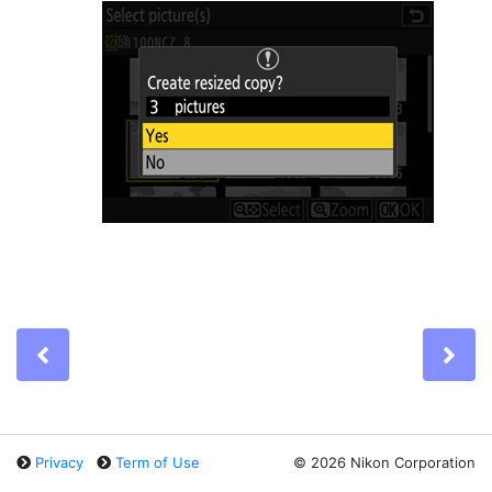
Previous
Ne
Privacy
Term of Use
©
2026 Nikon Corporation