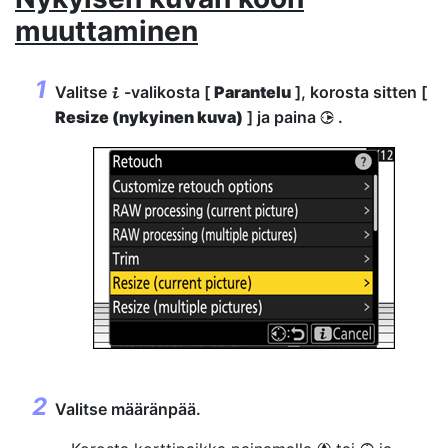
muuttaminen
Valitse
-valikosta [
Parantelu
], korosta sitten [
i
Resize (nykyinen kuva)
] ja paina
.
2
Valitse määränpää.