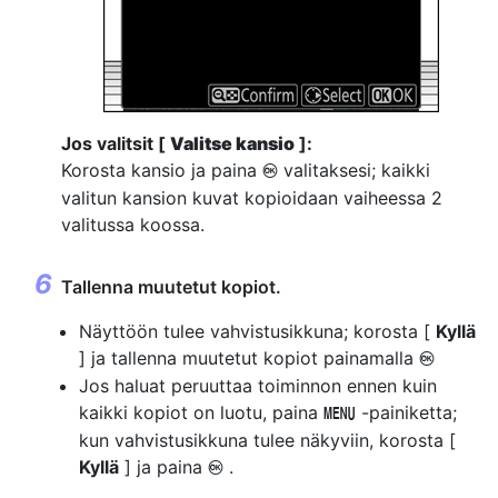
Jos valitsit [
Valitse kansio
]:
Korosta kansio ja paina
valitaksesi; kaikki
J
valitun kansion kuvat kopioidaan vaiheessa 2
valitussa koossa.
Tallenna muutetut kopiot.
Näyttöön tulee vahvistusikkuna; korosta [
Kyllä
] ja tallenna muutetut kopiot painamalla
J
Jos haluat peruuttaa toiminnon ennen kuin
kaikki kopiot on luotu, paina
-painiketta;
G
kun vahvistusikkuna tulee näkyviin, korosta [
Kyllä
] ja paina
.
J