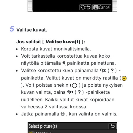
Valitse kuvat.
Jos valitsit [
Valitse kuva(t)
]:
Korosta kuvat monivalitsimella.
Voit tarkastella korostettua kuvaa koko
näytöllä pitämällä
painiketta painettuna.
X
Valitse korostettu kuva painamalla
(
) -
W
Q
painiketta. Valitut kuvat on merkitty rastilla (
). Voit poistaa shekin (
) ja poista nykyisen
kuvan valinta, paina
(
) -painiketta
W
Q
uudelleen. Kaikki valitut kuvat kopioidaan
vaiheessa 2 valitussa koossa.
Jatka painamalla
, kun valinta on valmis.
J