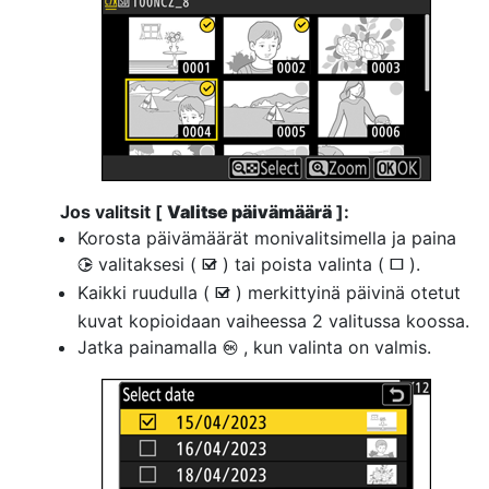
Jos valitsit [
Valitse päivämäärä
]:
Korosta päivämäärät monivalitsimella ja paina
valitaksesi (
) tai poista valinta (
).
2
M
U
Kaikki ruudulla (
) merkittyinä päivinä otetut
M
kuvat kopioidaan vaiheessa 2 valitussa koossa.
Jatka painamalla
, kun valinta on valmis.
J