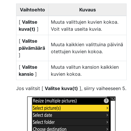
Vaihtoehto
Kuvaus
[
Valitse
Muuta valittujen kuvien kokoa.
kuva(t)
]
Voit valita useita kuvia.
[
Valitse
Muuta kaikkien valittuina päivinä
päivämäärä
otettujen kuvien kokoa.
]
[
Valitse
Muuta valitun kansion kaikkien
kansio
]
kuvien kokoa.
Jos valitsit [
Valitse kuva(t)
], siirry vaiheeseen 5.