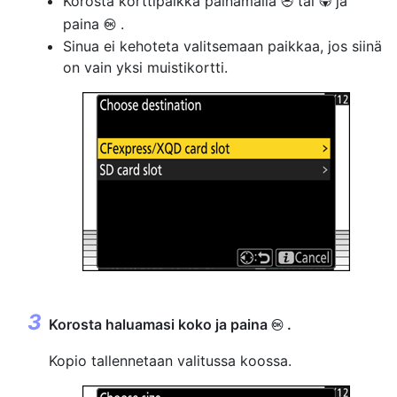
Korosta korttipaikka painamalla
tai
ja
1
3
paina
.
J
Sinua ei kehoteta valitsemaan paikkaa, jos siinä
on vain yksi muistikortti.
Korosta haluamasi koko ja paina
.
J
Kopio tallennetaan valitussa koossa.